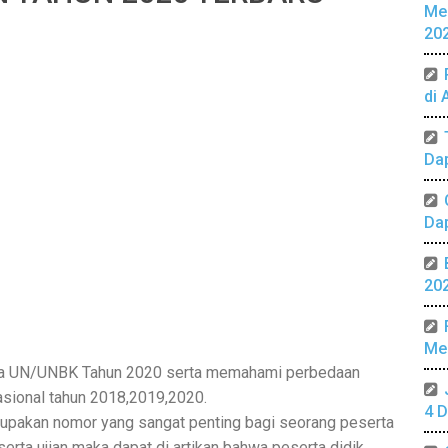
Me
20
di 
Da
Da
20
Mer
a UN/UNBK Tahun 2020 serta memahami perbedaan
nasional tahun 2018,2019,2020.
4 D
erupakan nomor yang sangat penting bagi seorang peserta
erta ujian maka dapat di artikan bahwa peserta didik