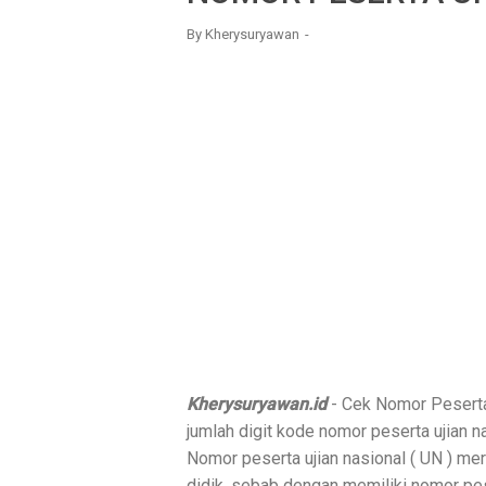
By
Kherysuryawan
Kherysuryawan.id
- Cek Nomor Pesert
jumlah digit kode nomor peserta ujian 
Nomor peserta ujian nasional ( UN ) m
didik, sebab dengan memiliki nomor pes