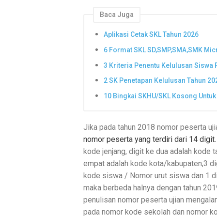
Baca Juga
Aplikasi Cetak SKL Tahun 2026
6 Format SKL SD,SMP,SMA,SMK Mic
3 Kriteria Penentu Kelulusan Siswa
2 SK Penetapan Kelulusan Tahun 20
10 Bingkai SKHU/SKL Kosong Untu
Jika pada tahun 2018 nomor peserta uj
nomor peserta yang terdiri dari 14 digi
kode jenjang,
digit ke dua adalah kode t
empat adalah kode kota/kabupaten,
3 di
kode siswa
/ Nomor urut siswa dan
1 d
maka berbeda halnya dengan tahun 201
penulisan nomor peserta ujian mengalam
pada nomor kode sekolah dan nomor kod