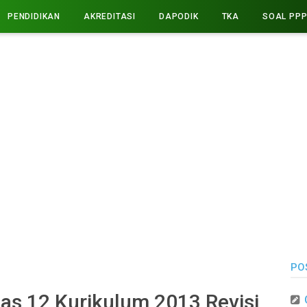
PENDIDIKAN
AKREDITASI
DAPODIK
TKA
SOAL PP
PO
as 12 Kurikulum 2013 Revisi