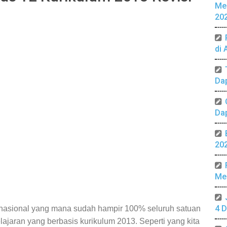
Me
20
di 
Da
Da
20
Mer
4 D
nasional yang mana sudah hampir 100% seluruh satuan
jaran yang berbasis kurikulum 2013. Seperti yang kita