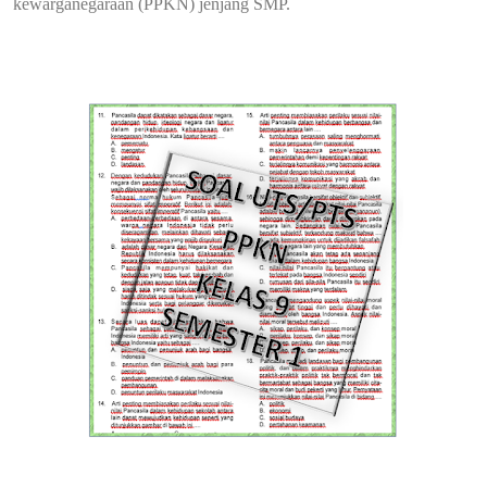
kewarganegaraan (PPKN) jenjang SMP.