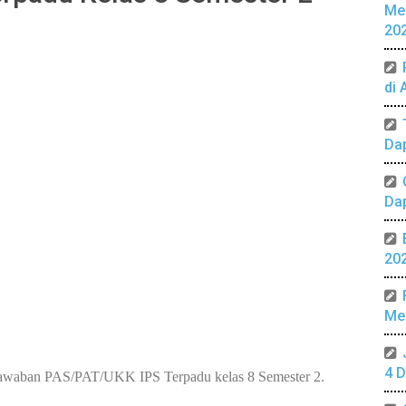
Me
20
di 
Da
Da
20
Mer
4 D
awaban PAS/PAT/UKK IPS Terpadu kelas 8 Semester 2.