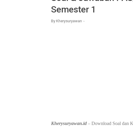
Semester 1
By
Kherysuryawan
Kherysuryawan.id
– Download Soal dan K