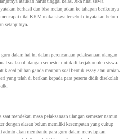
anjutnya ataukah harus tinggal kelas. Jika nilai siswa
takan berhasil dan bisa melanjutkan ke tahapan berikutnya
dak mencapai nilai KKM maka siswa tersebut dinyatakan belum
an selanjutnya.
 guru dalam hal ini dalam perencanaan pelaksanaan ulangan
at soal-soal ulangan semester untuk di kerjakan oleh siswa.
ntuk soal pilihan ganda maupun soal bentuk essay atau uraian.
eri yang telah di berikan kepada para peserta didik disekolah
aik.
da saat mendekati masa pelaksanaan ulangan semester namun
er dengan alasan belum memiliki kesempatan yang cukup
 ini admin akan membantu para guru dalam menyiapkan