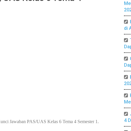
Me
20
di 
Da
Da
20
Mer
4 D
unci Jawaban PAS/UAS Kelas 6 Tema 4 Semester 1.