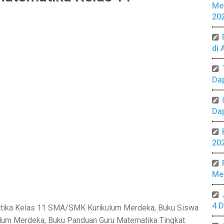
Me
20
di 
Da
Da
20
Mer
4 D
tika Kelas 11 SMA/SMK Kurikulum Merdeka, Buku Siswa
um Merdeka, Buku Panduan Guru Matematika Tingkat