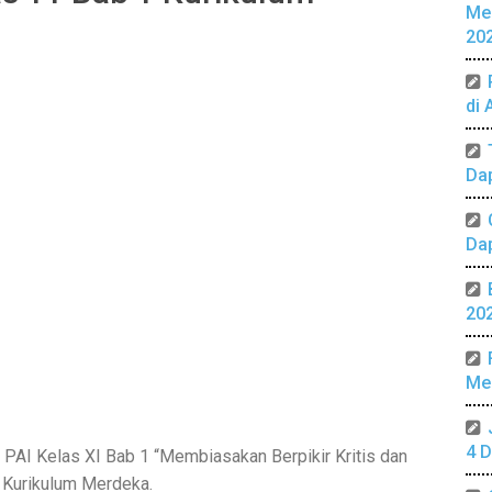
Me
20
di 
Da
Da
20
Mer
4 D
PAI Kelas XI Bab 1 “Membiasakan Berpikir Kritis dan
 Kurikulum Merdeka.