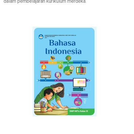
dalam pembelajaran kurikulum merdeka.