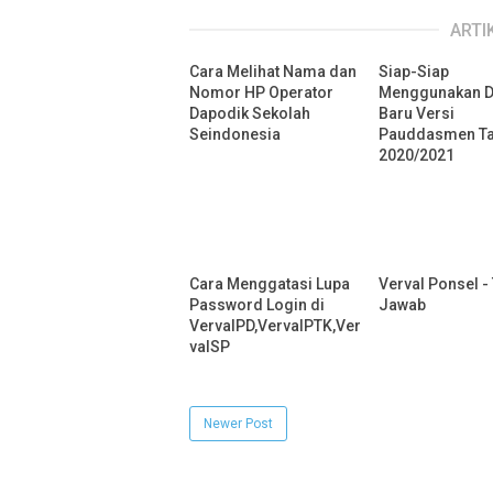
ARTI
Cara Melihat Nama dan
Siap-Siap
Nomor HP Operator
Menggunakan D
Dapodik Sekolah
Baru Versi
Seindonesia
Pauddasmen T
2020/2021
Cara Menggatasi Lupa
Verval Ponsel -
Password Login di
Jawab
VervalPD,VervalPTK,Ver
valSP
Newer Post