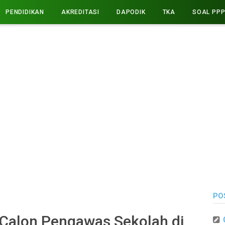
PENDIDIKAN
AKREDITASI
DAPODIK
TKA
SOAL PP
PO
t Calon Pengawas Sekolah di