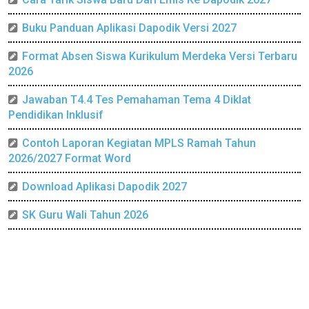
Buku Panduan Aplikasi Dapodik Versi 2027
Format Absen Siswa Kurikulum Merdeka Versi Terbaru
2026
Jawaban T4.4 Tes Pemahaman Tema 4 Diklat
Pendidikan Inklusif
Contoh Laporan Kegiatan MPLS Ramah Tahun
2026/2027 Format Word
Download Aplikasi Dapodik 2027
SK Guru Wali Tahun 2026