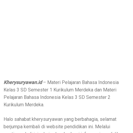
Kherysuryawan.id
– Materi Pelajaran Bahasa Indonesia
Kelas 3 SD Semester 1 Kurikulum Merdeka dan Materi
Pelajaran Bahasa Indonesia Kelas 3 SD Semester 2
Kurikulum Merdeka.
Halo sahabat kherysuryawan yang berbahagia, selamat
berjumpa kembali di website pendidikan ini. Melalui