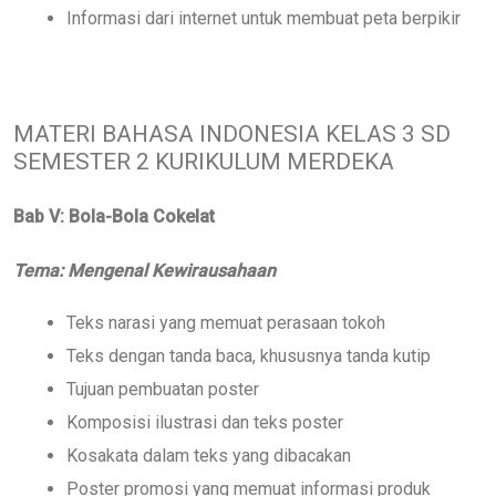
Informasi dari internet untuk membuat peta berpikir
MATERI BAHASA INDONESIA KELAS 3 SD
SEMESTER 2 KURIKULUM MERDEKA
Bab V: Bola-Bola Cokelat
Tema: Mengenal Kewirausahaan
Teks narasi yang memuat perasaan tokoh
Teks dengan tanda baca, khususnya tanda kutip
Tujuan pembuatan poster
Komposisi ilustrasi dan teks poster
Kosakata dalam teks yang dibacakan
Poster promosi yang memuat informasi produk