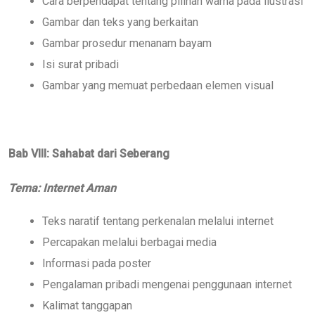
Cara berpendapat tentang pilihan warna pada ilustrasi
Gambar dan teks yang berkaitan
Gambar prosedur menanam bayam
Isi surat pribadi
Gambar yang memuat perbedaan elemen visual
Bab VIII: Sahabat dari Seberang
Tema: Internet Aman
Teks naratif tentang perkenalan melalui internet
Percapakan melalui berbagai media
Informasi pada poster
Pengalaman pribadi mengenai penggunaan internet
Kalimat tanggapan