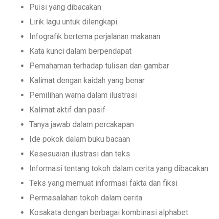
Puisi yang dibacakan
Lirik lagu untuk dilengkapi
Infografik bertema perjalanan makanan
Kata kunci dalam berpendapat
Pemahaman terhadap tulisan dan gambar
Kalimat dengan kaidah yang benar
Pemilihan warna dalam ilustrasi
Kalimat aktif dan pasif
Tanya jawab dalam percakapan
Ide pokok dalam buku bacaan
Kesesuaian ilustrasi dan teks
Informasi tentang tokoh dalam cerita yang dibacakan
Teks yang memuat informasi fakta dan fiksi
Permasalahan tokoh dalam cerita
Kosakata dengan berbagai kombinasi alphabet