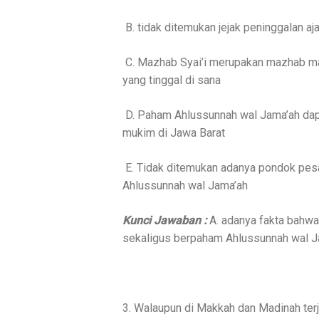
B. tidak ditemukan jejak peninggalan aj
C. Mazhab Syai’i merupakan mazhab ma
yang tinggal di sana
D. Paham Ahlussunnah wal Jama’ah dapa
mukim di Jawa Barat
E. Tidak ditemukan adanya pondok pesa
Ahlussunnah wal Jama’ah
Kunci Jawaban :
A. adanya fakta bahw
sekaligus berpaham Ahlussunnah wal J
3. Walaupun di Makkah dan Madinah terj