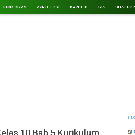
PENDIDIKAN
AKREDITASI
DAPODIK
TKA
SOAL PP
PO
elas 10 Bab 5 Kurikulum