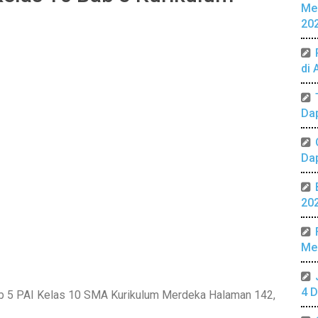
Me
20
di 
Da
Da
20
Mer
4 D
b 5 PAI Kelas 10 SMA Kurikulum Merdeka Halaman 142,