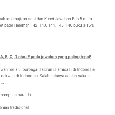
wah ini disajikan soal dan Kunci Jawaban Bab 5 mata
at pada Halaman 142, 143, 144, 145, 146 buku siswa
 A, B, C, D atau E pada jawaban yang paling tepat!
kwah melalui berbagai saluran islamisasi di Indonesia
 dakwah di Indonesia. Salah satunya adalah saluran
 … .
emampuan para da’i
nian tradisional