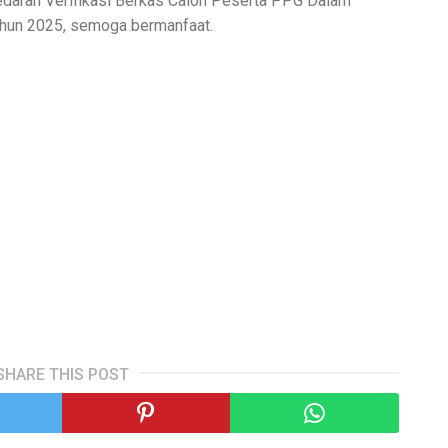
edaran Verifikasi Berkas Calon Peserta PPG Dalam
ahun 2025, semoga bermanfaat.
SHARE THIS POST