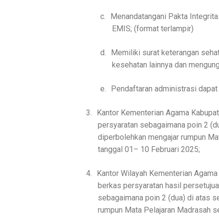
c.
Menandatangani Pakta Integrit
EMIS; (format terlampir)
d.
Memiliki surat keterangan seh
kesehatan lainnya dan mengun
e.
Pendaftaran administrasi dapat
3.
Kantor Kementerian Agama Kabupate
persyaratan sebagaimana poin 2 (du
diperbolehkan mengajar rumpun Mat
tanggal 01– 10 Februari 2025;
4.
Kantor Wilayah Kementerian Agama 
berkas persyaratan hasil persetuj
sebagaimana poin 2 (dua) di atas s
rumpun Mata Pelajaran Madrasah se