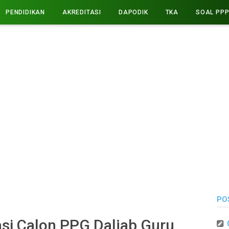
PENDIDIKAN
AKREDITASI
DAPODIK
TKA
SOAL PP
PO
asi Calon PPG Daljab Guru