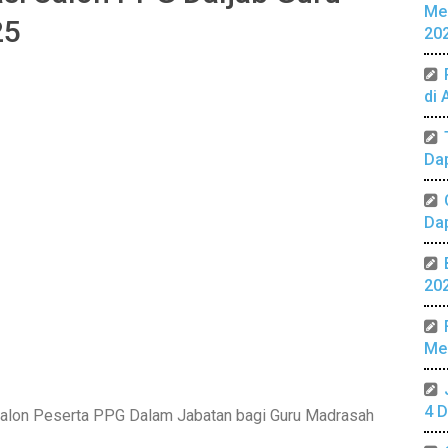
Me
25
20
di 
Da
Da
20
Mer
4 D
 Calon Peserta PPG Dalam Jabatan bagi Guru Madrasah