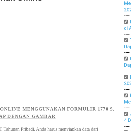
Me
20
di 
Da
Da
20
Mer
ONLINE MENGGUNAKAN FORMULIR 1770 S,
AP DENGAN GAMBAR
4 D
 Tahunan Pribadi, Anda harus menyiapkan data dari