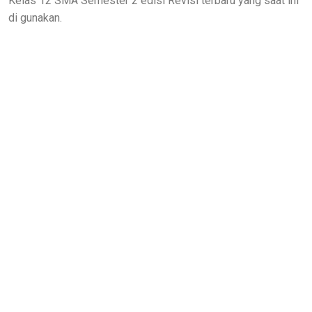
Kelas 12 SMA Semester 2 edisi Revisi terbaru yang saat ini
di gunakan.