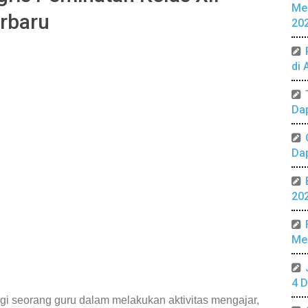
Me
erbaru
20
di 
Da
Da
20
Mer
4 D
 seorang guru dalam melakukan aktivitas mengajar,