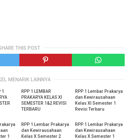
SHARE THIS POST
KEL MENARIK LAINNYA
 1
RPP 1 LEMBAR
RPP 1 Lembar Prakarya
RYA
PRAKARYA KELAS XI
dan Kewirausahaan
ESTER
SEMESTER 1&2 REVISI
Kelas XI Semester 1
TERBARU
Revisi Terbaru
rakarya
RPP 1 Lembar Prakarya
RPP 1 Lembar Prakarya
haan
dan Kewirausahaan
dan Kewirausahaan
ter 1
Kelas X Semester 2
Kelas X Semester 1