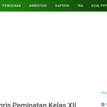
PENDIDIKAN
AKREDITASI
DAPODIK
TKA
SOAL PP
PO
ris Peminatan Kelas XII