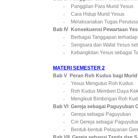
-
Panggilan Para Murid Yesus
-
Cara Hidup Murid Yesus
-
Melaksanakan Tugas Perutusa
Bab IV Konsekuensi Pewartaan Ye
-
Berbagai Tanggapan terhadap
-
Sengsara dan Wafat Yesus se
-
Kebangkitan Yesus sebagai 
MATERI SEMESTER 2
Bab V
Peran Roh Kudus bagi Murid
-
Yesus Mengutus Roh Kudus
-
Roh Kudus Memberi Daya Kek
-
Mengikuti Bimbingan Roh Kud
Bab VI
Gereja sebagai Paguyuban 
-
Gereja sebagai Paguyuban
-
Ciri Gereja sebagai Paguyuba
-
Bentuk-bentuk Pelayanan Ger
Bab VII
Gereja sebagai Tanda dan 