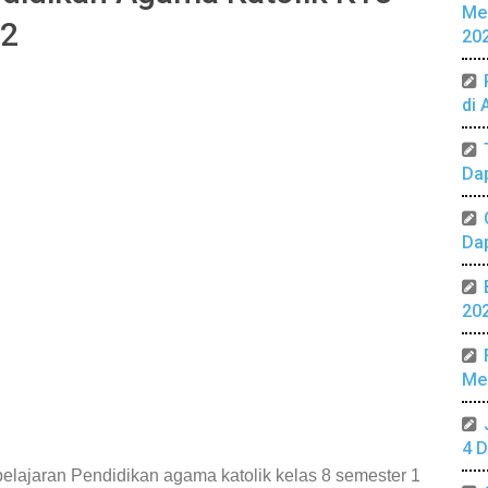
Me
&2
20
di 
Da
Da
20
Mer
4 D
elajaran Pendidikan agama katolik kelas 8 semester 1