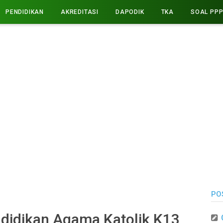
PENDIDIKAN
AKREDITASI
DAPODIK
TKA
SOAL PP
PO
ndidikan Agama Katolik K13