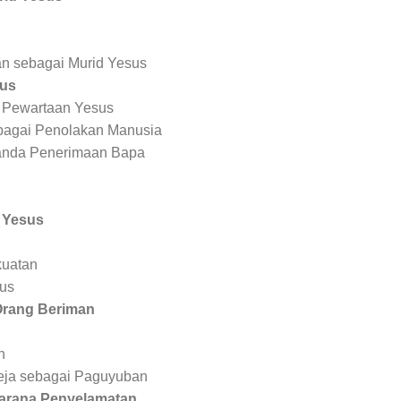
n sebagai Murid Yesus
sus
 Pewartaan Yesus
bagai Penolakan Manusia
Tanda Penerimaan Bapa
 Yesus
uatan
us
Orang Beriman
n
eja sebagai Paguyuban
Sarana Penyelamatan