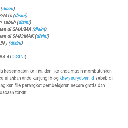
(
disini
)
P/MTs (
disini
)
 Tubuh (
disini
)
san di SMA/MA (
disini
)
san di SMK/MAK (
disini
)
N ) (
disini
)
AS 8
(
DISINI
)
a kesempatan kali ini, dan jika anda masih membutuhkan
ka silahkan anda kunjungi blog
kherysuryawan.id
sebab di
gikan file perangkat pembelajaran secara gratis dan
adaan terkini.