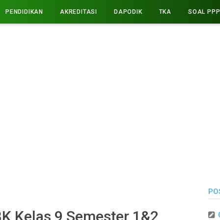
PENDIDIKAN
AKREDITASI
DAPODIK
TKA
SOAL PP
PO
K Kelas 9 Semester 1&2