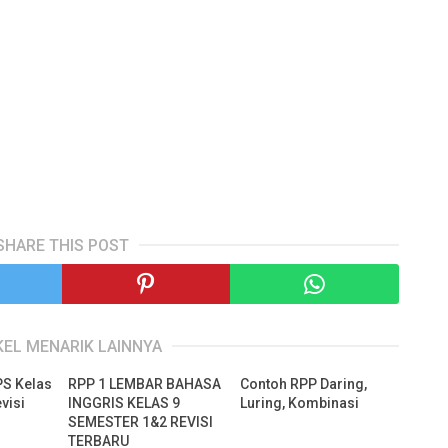
SHARE THIS POST
KEL MENARIK LAINNYA
PS Kelas
RPP 1 LEMBAR BAHASA
Contoh RPP Daring,
visi
INGGRIS KELAS 9
Luring, Kombinasi
SEMESTER 1&2 REVISI
TERBARU