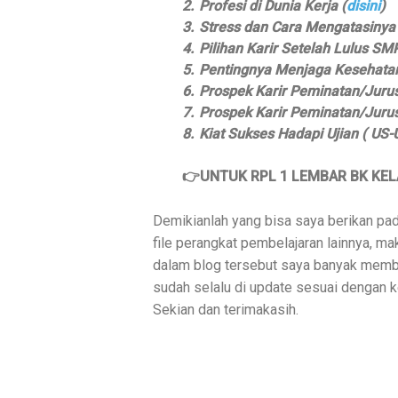
2.
Profesi di Dunia Kerja (
disini
)
3.
Stress dan Cara Mengatasinya 
4.
Pilihan Karir Setelah Lulus SM
5.
Pentingnya Menjaga Kesehatan
6.
Prospek Karir Peminatan/Juru
7.
Prospek Karir Peminatan/Juru
8.
Kiat Sukses Hadapi Ujian ( US-U
👉UNTUK RPL 1 LEMBAR BK KEL
Demikianlah yang bisa saya berikan pad
file perangkat pembelajaran lainnya, ma
dalam blog tersebut saya banyak memba
sudah selalu di update sesuai dengan ke
Sekian dan terimakasih.