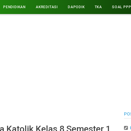
PENDIDIKAN
AKREDITASI
DAPODIK
TKA
SOAL PP
PO
 Katolik Kelas 8 Semester 1