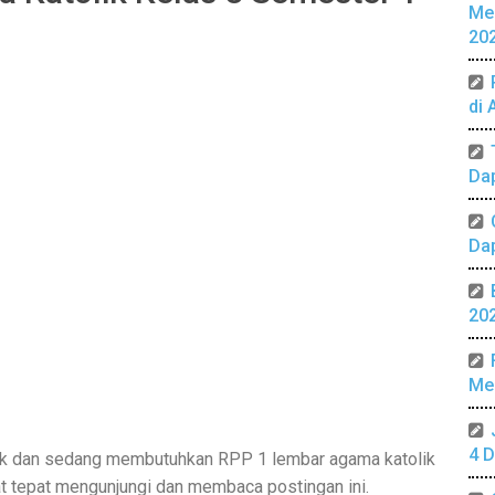
Me
20
di 
Da
Da
20
Mer
4 D
ik dan sedang membutuhkan RPP 1 lembar agama katolik
t tepat mengunjungi dan membaca postingan ini.