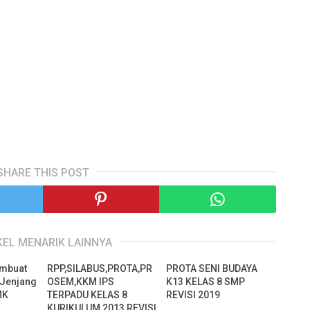
SHARE THIS POST
KEL MENARIK LAINNYA
mbuat
RPP,SILABUS,PROTA,PR
PROTA SENI BUDAYA
 Jenjang
OSEM,KKM IPS
K13 KELAS 8 SMP
MK
TERPADU KELAS 8
REVISI 2019
KURIKULUM 2013 REVISI