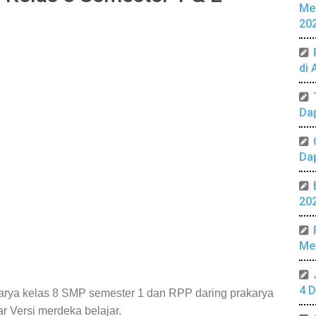
Me
20
di 
Da
Da
20
Mer
4 D
arya kelas 8 SMP semester 1 dan RPP daring prakarya
r Versi merdeka belajar.