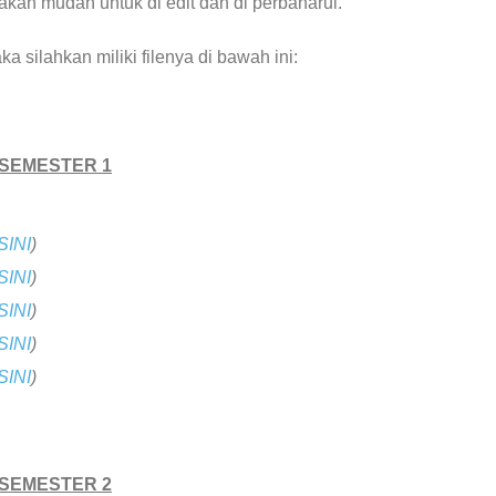
kan mudah untuk di edit dan di perbaharui.
silahkan miliki filenya di bawah ini:
 SEMESTER 1
SINI
)
SINI
)
SINI
)
SINI
)
SINI
)
 SEMESTER 2