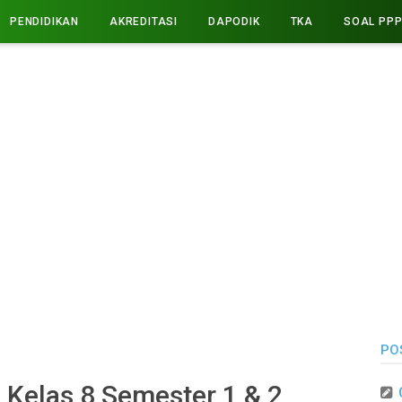
PENDIDIKAN
AKREDITASI
DAPODIK
TKA
SOAL PP
PO
 Kelas 8 Semester 1 & 2