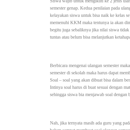
Siswa wajib untuk mengikuti ke 2 jenis ulan
semester genap. Kedua penilaian pada ulang
kelayakan siswa untuk bisa naik ke kelas sel
memenuhi KKM maka tentunya ia akan dinya
begitu juga sebaliknya jika nilai siswa ti
tuntas atau belum bisa melanjutkan ketahap
Berbicara mengenai ulangan semester maka
semester di sekolah maka harus dapat membu
Soal – soal yang akan dibuat bisa dalam be
Intinya soal harus di buat sesuai dengan mat
sehingga siswa bia menjawab soal dengan b
Nah, jika ternyata masih ada guru yang pa