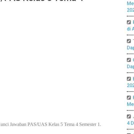
Me
20
di 
Da
Da
20
Mer
4 D
unci Jawaban PAS/UAS Kelas 5 Tema 4 Semester 1.