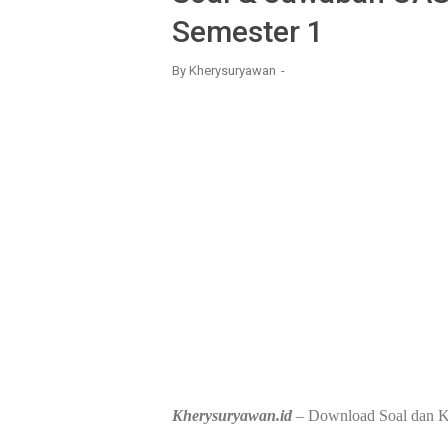
Semester 1
By
Kherysuryawan
Kherysuryawan.id
– Download Soal dan K