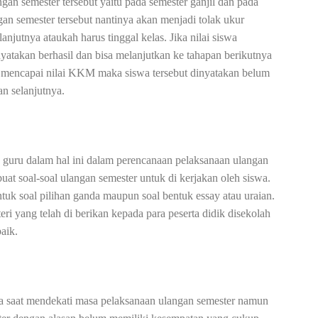
gan semester tersebut yaitu pada semester ganjil dan pada
an semester tersebut nantinya akan menjadi tolak ukur
anjutnya ataukah harus tinggal kelas. Jika nilai siswa
takan berhasil dan bisa melanjutkan ke tahapan berikutnya
dak mencapai nilai KKM maka siswa tersebut dinyatakan belum
an selanjutnya.
 guru dalam hal ini dalam perencanaan pelaksanaan ulangan
at soal-soal ulangan semester untuk di kerjakan oleh siswa.
ntuk soal pilihan ganda maupun soal bentuk essay atau uraian.
eri yang telah di berikan kepada para peserta didik disekolah
aik.
da saat mendekati masa pelaksanaan ulangan semester namun