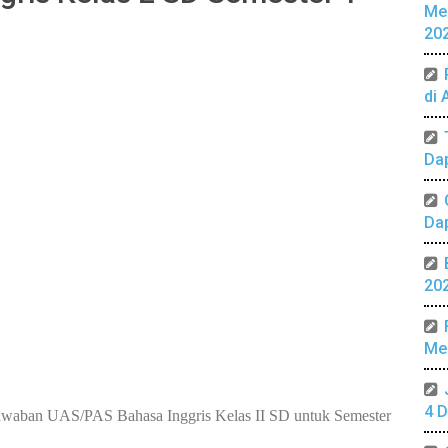
Me
20
di 
Da
Da
20
Mer
4 D
awaban UAS/PAS Bahasa Inggris Kelas II SD untuk Semester