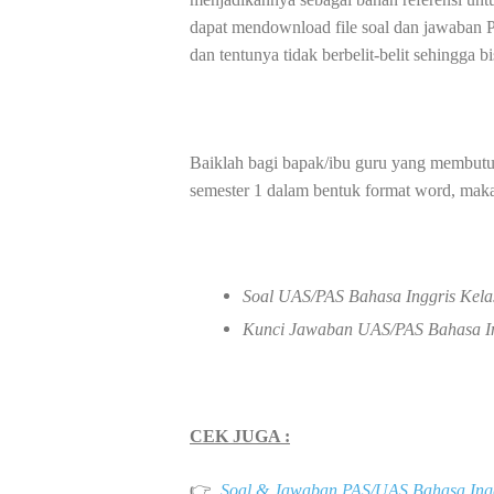
dapat mendownload file soal dan jawaban 
dan tentunya tidak berbelit-belit sehingga
Baiklah bagi bapak/ibu guru yang membut
semester 1 dalam bentuk format word, maka 
Soal UAS/PAS Bahasa Inggris Kelas
Kunci Jawaban
UAS/PAS Bahasa In
CEK JUGA :
👉
Soal & Jawaban PAS/UAS Bahasa Ingg