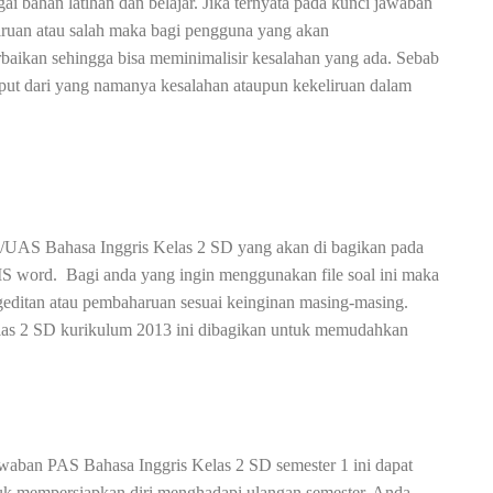
 bahan latihan dan belajar. Jika ternyata pada kunci jawaban
liruan atau salah maka bagi pengguna yang akan
aikan sehingga bisa meminimalisir kesalahan yang ada. Sebab
uput dari yang namanya kesalahan ataupun kekeliruan dalam
AS/UAS Bahasa Inggris Kelas 2 SD yang akan di bagikan pada
 MS word.
Bagi anda yang ingin menggunakan file soal ini maka
ditan atau pembaharuan sesuai keinginan masing-masing.
las 2 SD kurikulum 2013 ini dibagikan untuk memudahkan
waban PAS Bahasa Inggris Kelas 2 SD semester 1 ini dapat
tuk mempersiapkan diri menghadapi ulangan semester. Anda