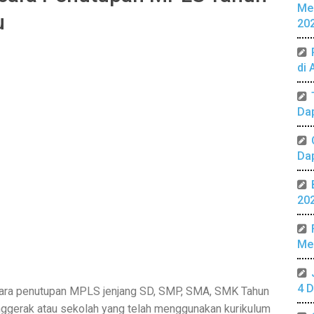
Me
u
20
di 
Da
Da
20
Mer
4 D
ara penutupan MPLS jenjang SD, SMP, SMA, SMK Tahun
ggerak atau sekolah yang telah menggunakan kurikulum