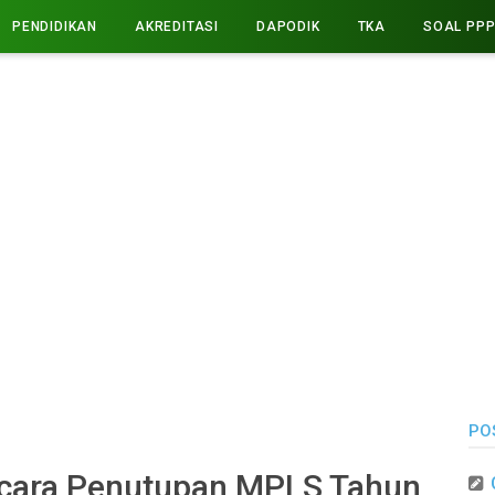
PENDIDIKAN
AKREDITASI
DAPODIK
TKA
SOAL PP
PO
cara Penutupan MPLS Tahun