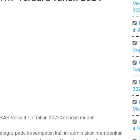
Me
20
di 
Da
Da
20
Mer
KAS Versi 4.1.7 Tahun 20234dengan mudah.
4 D
hagia, pada kesempatan kali ini admin akan memberikan