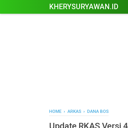
KHERYSURYAWAN.ID
HOME
›
ARKAS
›
DANA BOS
Update RKAS Versi 4