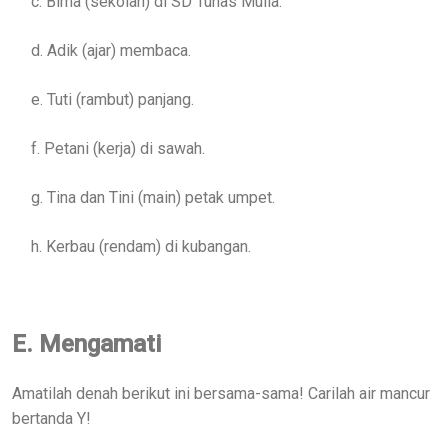
c. Bima (sekolah) di SD Tunas Mulia.
d. Adik (ajar) membaca.
e. Tuti (rambut) panjang.
f. Petani (kerja) di sawah.
g. Tina dan Tini (main) petak umpet.
h. Kerbau (rendam) di kubangan.
E. Mengamati
Amatilah denah berikut ini bersama-sama! Carilah air mancur
bertanda Y!