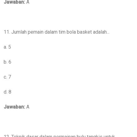
Jawaban:
A
11. Jumlah pemain dalam tim bola basket adalah...
a. 5
b. 6
c. 7
d. 8
Jawaban:
A
12. Teknik dasar dalam permainan bulu tangkis untuk