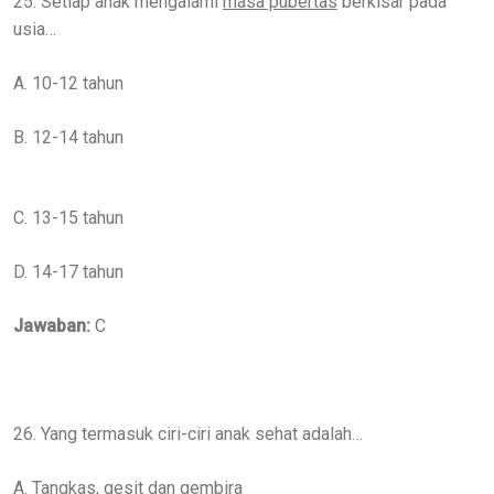
25. Setiap anak mengalami
masa pubertas
berkisar pada
usia…
A. 10-12 tahun
B. 12-14 tahun
C. 13-15 tahun
D. 14-17 tahun
Jawaban:
C
26. Yang termasuk ciri-ciri anak sehat adalah…
A. Tangkas, gesit dan gembira