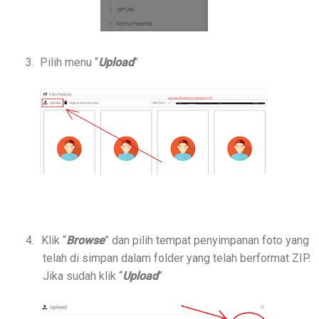
3.
Pilih menu “
Upload
”
4.
Klik “
Browse
” dan pilih tempat penyimpanan foto yang
telah di simpan dalam folder yang telah berformat ZIP.
Jika sudah klik “
Upload
”