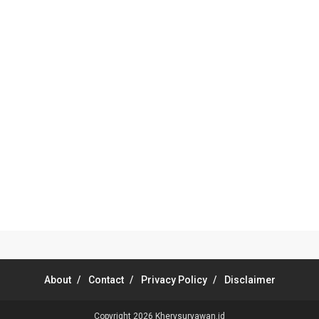
About
Contact
Privacy Policy
Disclaimer
Copyright 2026
Kherysuryawan.id