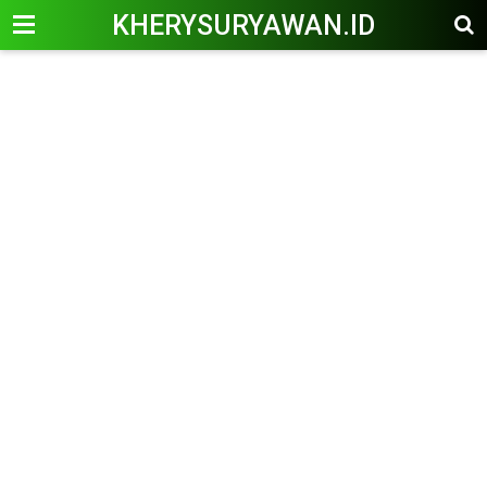
KHERYSURYAWAN.ID