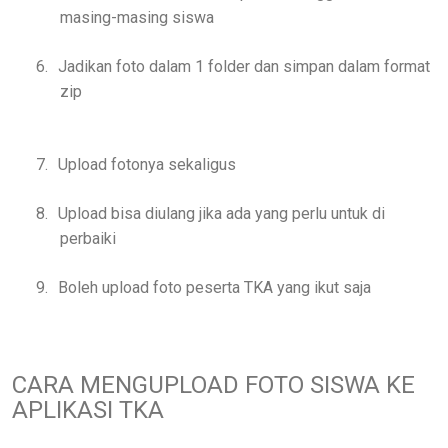
masing-masing siswa
6.
Jadikan foto dalam 1 folder dan simpan dalam format
zip
7.
Upload fotonya sekaligus
8.
Upload bisa diulang jika ada yang perlu untuk di
perbaiki
9.
Boleh upload foto peserta TKA yang ikut saja
CARA MENGUPLOAD FOTO SISWA KE
APLIKASI TKA