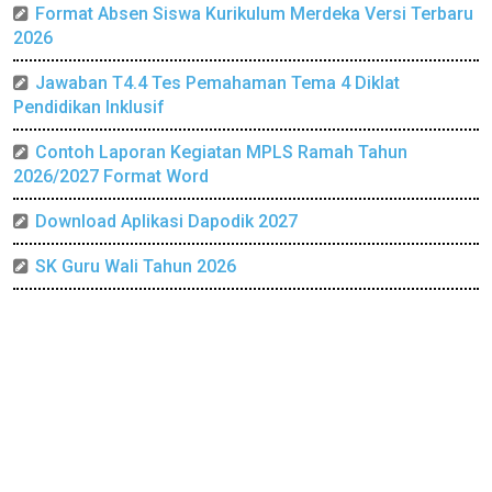
Format Absen Siswa Kurikulum Merdeka Versi Terbaru
2026
Jawaban T4.4 Tes Pemahaman Tema 4 Diklat
Pendidikan Inklusif
Contoh Laporan Kegiatan MPLS Ramah Tahun
2026/2027 Format Word
Download Aplikasi Dapodik 2027
SK Guru Wali Tahun 2026