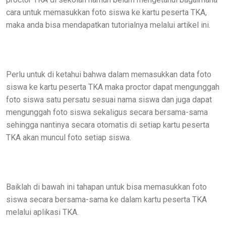
cara untuk memasukkan foto siswa ke kartu peserta TKA,
maka anda bisa mendapatkan tutorialnya melalui artikel ini.
Perlu untuk di ketahui bahwa dalam memasukkan data foto
siswa ke kartu peserta TKA maka proctor dapat mengunggah
foto siswa satu persatu sesuai nama siswa dan juga dapat
mengunggah foto siswa sekaligus secara bersama-sama
sehingga nantinya secara otomatis di setiap kartu peserta
TKA akan muncul foto setiap siswa.
Baiklah di bawah ini tahapan untuk bisa memasukkan foto
siswa secara bersama-sama ke dalam kartu peserta TKA
melalui aplikasi TKA.