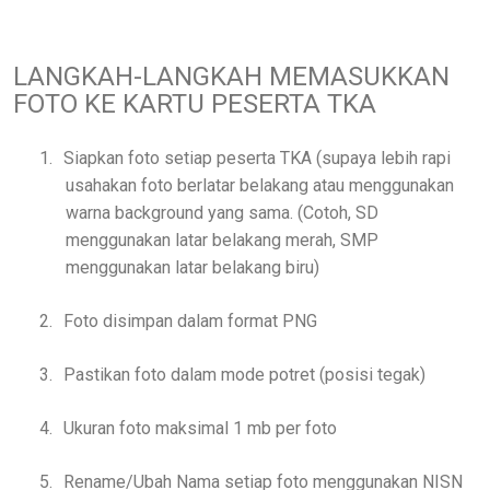
LANGKAH-LANGKAH MEMASUKKAN
FOTO KE KARTU PESERTA TKA
1.
Siapkan foto setiap peserta TKA (supaya lebih rapi
usahakan foto berlatar belakang atau menggunakan
warna background yang sama. (Cotoh, SD
menggunakan latar belakang merah, SMP
menggunakan latar belakang biru)
2.
Foto disimpan dalam format PNG
3.
Pastikan foto dalam mode potret (posisi tegak)
4.
Ukuran foto maksimal 1 mb per foto
5.
Rename/Ubah Nama setiap foto menggunakan NISN