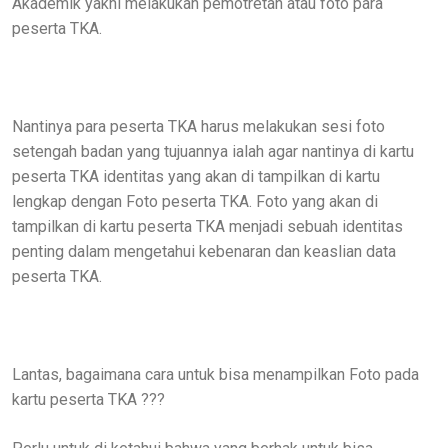
Akademik yakni melakukan pemotretan atau foto para
peserta TKA.
Nantinya para peserta TKA harus melakukan sesi foto
setengah badan yang tujuannya ialah agar nantinya di kartu
peserta TKA identitas yang akan di tampilkan di kartu
lengkap dengan Foto peserta TKA. Foto yang akan di
tampilkan di kartu peserta TKA menjadi sebuah identitas
penting dalam mengetahui kebenaran dan keaslian data
peserta TKA.
Lantas, bagaimana cara untuk bisa menampilkan Foto pada
kartu peserta TKA ???