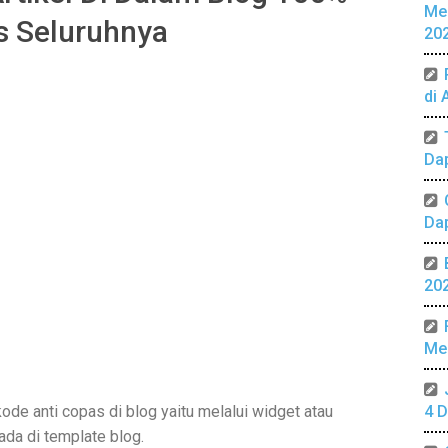
Me
s Seluruhnya
20
di 
Da
Da
20
Mer
de anti copas di blog yaitu melalui widget atau
4 D
ada di template blog.