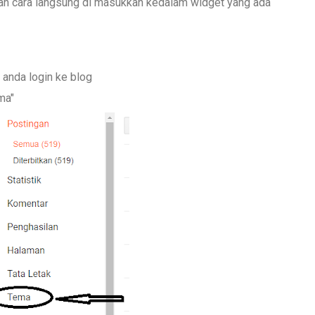
gan cara langsung di masukkan kedalam widget yang ada
 anda login ke blog
ma"