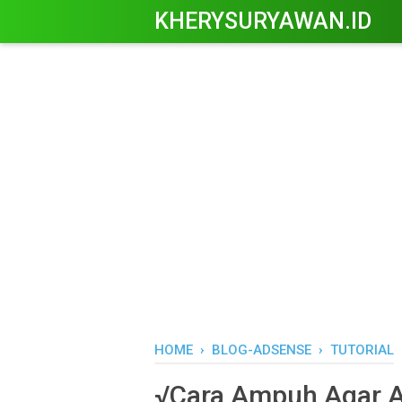
KHERYSURYAWAN.ID
HOME
›
BLOG-ADSENSE
›
TUTORIAL
√Cara Ampuh Agar Ar