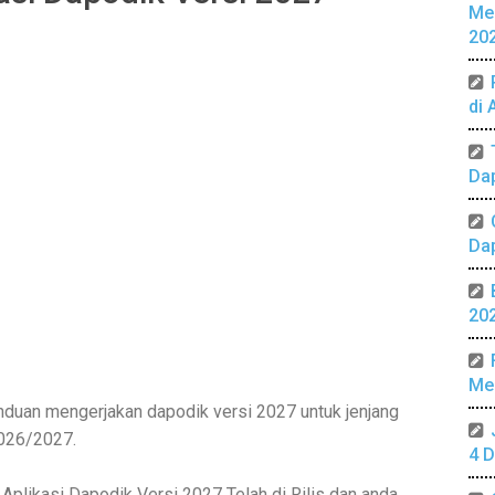
Me
20
di 
Da
Da
20
Mer
duan mengerjakan dapodik versi 2027 untuk jenjang
026/2027.
4 D
a Aplikasi Dapodik Versi 2027 Telah di Rilis dan anda