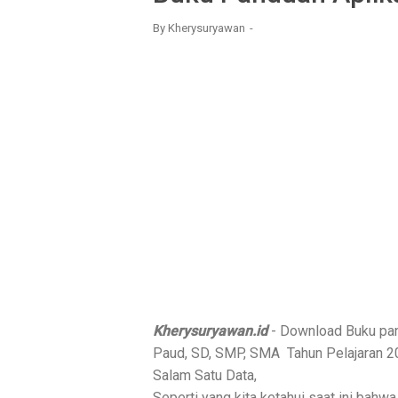
By
Kherysuryawan
Kherysuryawan.id
- Download Buku pan
Paud, SD, SMP, SMA Tahun Pelajaran 2
Salam Satu Data,
Seperti yang kita ketahui saat ini bahw