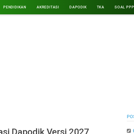
PENDIDIKAN
AKREDITASI
DAPODIK
TKA
SOAL PP
PO
si Dapodik Versi 2027