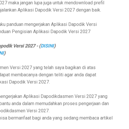
2027
maka jangan lupa juga untuk mendownload prefil
jalankan
Aplikasi Dapodik Versi 2027
dengan baik.
 buku panduan mengerjakan
Aplikasi Dapodik Versi
anduan Pengisian
Aplikasi Dapodik Versi 2027
odik Versi 2027 - (
DISINI
)
NI
)
smen Versi 2027
yang telah saya bagikan di atas
apat membacanya dengan teliti agar anda dapat
kasi Dapodik Versi 2027.
engerjakan
Aplikasi Dapodikdasmen Versi 2027
yang
mbantu anda dalam memudahkan proses pengerjaan dan
podikdasmen Versi 2027.
 bisa bermanfaat bagi anda yang sedang membaca artikel