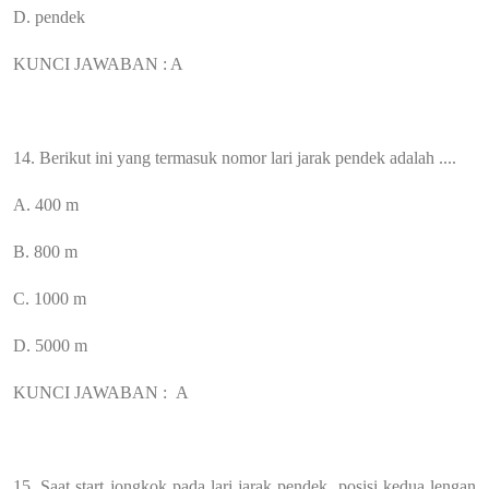
D. pendek
KUNCI JAWABAN : A
14. Berikut ini yang termasuk nomor lari jarak pendek adalah ....
A. 400 m
B. 800 m
C. 1000 m
D. 5000 m
KUNCI JAWABAN :
A
15. Saat start jongkok pada lari jarak pendek, posisi kedua lengan