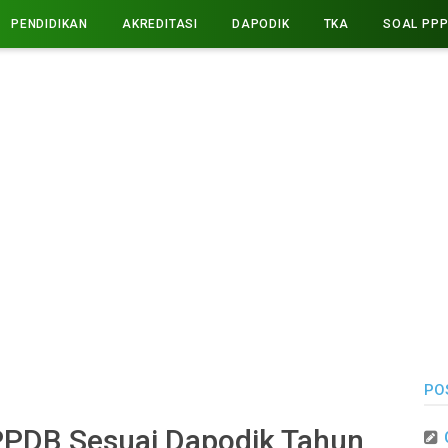
PENDIDIKAN
AKREDITASI
DAPODIK
TKA
SOAL PP
PO
PPDB Sesuai Dapodik Tahun