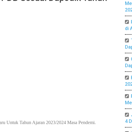
Me
20
di 
Da
Da
20
Mer
4 D
aru Untuk Tahun Ajaran 2023/2024 Masa Pendemi.