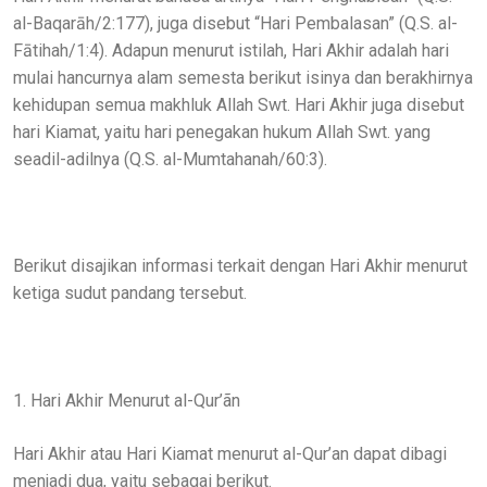
al-Baqarāh/2:177), juga disebut “Hari Pembalasan” (Q.S. al-
Fātihah/1:4). Adapun menurut istilah, Hari Akhir adalah hari
mulai hancurnya alam semesta berikut isinya dan berakhirnya
kehidupan semua makhluk Allah Swt. Hari Akhir juga disebut
hari Kiamat, yaitu hari penegakan hukum Allah Swt. yang
seadil-adilnya (Q.S. al-Mumtahanah/60:3).
Berikut disajikan informasi terkait dengan Hari Akhir menurut
ketiga sudut pandang tersebut.
1. Hari Akhir Menurut al-Qur’ãn
Hari Akhir atau Hari Kiamat menurut al-Qur’an dapat dibagi
menjadi dua, yaitu sebagai berikut.