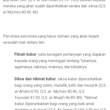
mereka yang jahat sudah diperlihatkan neraka dan siksa (Q.S.
al-Mu’min/40:45-46).
Peristiwa-peristiwa yang harus diimani yang akan terjadi
sesudah mati antara lain:
Fitnah kubur
: yaitu beragam pertanyaan yang diajukan
·
kepada orang yang meninggal tentang Tuhannya,
agamanya, nabinya, imannya, dan kiblatnya.
Siksa dan nikmat kubur
: siksa kubur diperuntukkan
·
bagi orang yang zalim, munafik, kafir dan musyrik (Q.S.
al-An’ām/6:93, Q.S. al- Mu’min/40:46, Q.S.
Fussilat/41:30, Q.S. al-Ahqāf/46:83-89). “Nikmat
kubur diperuntukkan bagi orang yang baik amal
ibadahnya di dunia” (Q.S. Ali ‘Imran/3:169-170 dan Q.S.