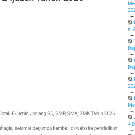
Me
20
di 
Da
Da
20
Mer
Cetak E-Ijazah Jenjang SD, SMP, SMA, SMK Tahun 2026.
4 D
hagia, selamat berjumpa kembali di website pendidikan