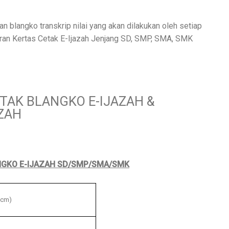
n blangko transkrip nilai yang akan dilakukan oleh setiap
uran Kertas Cetak E-Ijazah Jenjang SD, SMP, SMA, SMK
ETAK BLANGKO E-IJAZAH &
AZAH
NGKO E-IJAZAH SD/SMP/SMA/SMK
 cm)