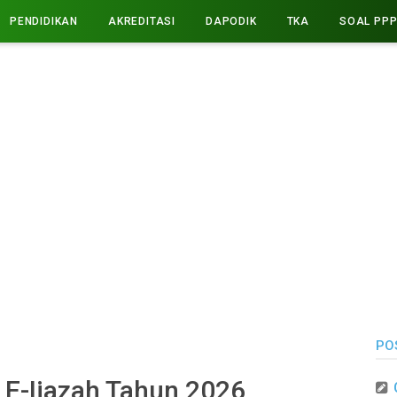
PENDIDIKAN
AKREDITASI
DAPODIK
TKA
SOAL PP
PO
 E-Ijazah Tahun 2026