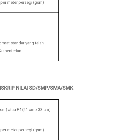
 per meter persegi (gsm)
ormat standar yang telah
Kementerian.
SKRIP NILAI SD/SMP/SMA/SMK
 cm) atau F4 (21 cm x 33 cm)
 per meter persegi (gsm)