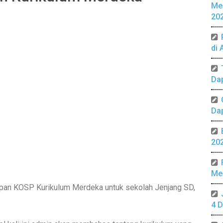
Me
20
di 
Da
Da
20
Mer
an KOSP Kurikulum Merdeka untuk sekolah Jenjang SD,
4 D