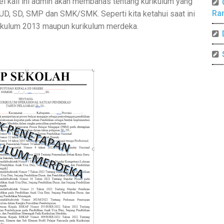
el kali ini admin akan membahas tentang kurikulum yang
Ra
PAUD, SD, SMP dan SMK/SMK. Seperti kita ketahui saat ini
ikulum 2013 maupun kurikulum merdeka.