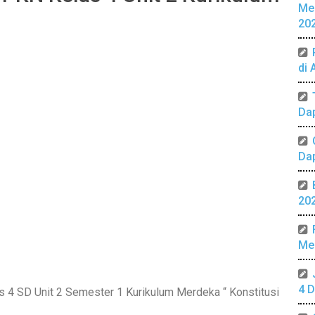
Me
20
di 
Da
Da
20
Mer
4 D
 4 SD Unit 2 Semester 1 Kurikulum Merdeka “ Konstitusi