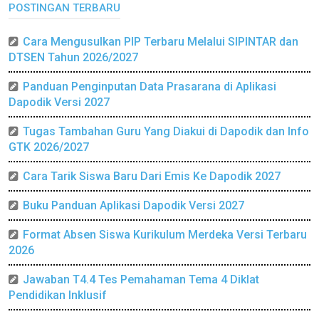
POSTINGAN TERBARU
Cara Mengusulkan PIP Terbaru Melalui SIPINTAR dan
DTSEN Tahun 2026/2027
Panduan Penginputan Data Prasarana di Aplikasi
Dapodik Versi 2027
Tugas Tambahan Guru Yang Diakui di Dapodik dan Info
GTK 2026/2027
Cara Tarik Siswa Baru Dari Emis Ke Dapodik 2027
Buku Panduan Aplikasi Dapodik Versi 2027
Format Absen Siswa Kurikulum Merdeka Versi Terbaru
2026
Jawaban T4.4 Tes Pemahaman Tema 4 Diklat
Pendidikan Inklusif