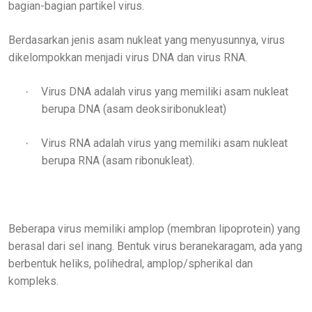
bagian-bagian partikel virus.
Berdasarkan jenis asam nukleat yang menyusunnya, virus
dikelompokkan menjadi virus DNA dan virus RNA.
Virus DNA adalah virus yang memiliki asam nukleat
·
berupa DNA (asam deoksiribonukleat)
V
irus RNA adalah virus yang memiliki asam nukleat
·
berupa RNA (asam ribonukleat).
Beberapa virus memiliki amplop (membran lipoprotein) yang
berasal dari sel inang. Bentuk virus beranekaragam, ada yang
berbentuk heliks, polihedral, amplop/spherikal dan
kompleks.