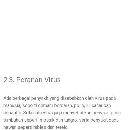
2.3. Peranan Virus
Ada berbagai penyakit yang disebabkan oleh virus pada
manusia, seperti demam berdarah, polio, lu, cacar dan
hepatitis. Selain itu virus juga menyebabkan penyakit pada
tumbuhan seperti mosaik dan tungro, serta penyakit pada
hewan seperti rabies dan tetelo.