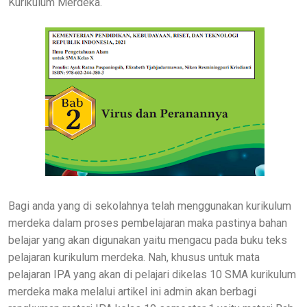
Kurikulum Merdeka.
Bagi anda yang di sekolahnya telah menggunakan kurikulum
merdeka dalam proses pembelajaran maka pastinya bahan
belajar yang akan digunakan yaitu mengacu pada buku teks
pelajaran kurikulum merdeka. Nah, khusus untuk mata
pelajaran IPA yang akan di pelajari dikelas 10 SMA kurikulum
merdeka maka melalui artikel ini admin akan berbagi