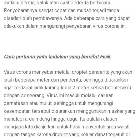
melalui bersin, batuk atau saat pederita berbicara.
Penyebarannya sangat cepat dan mudah terjadi tanpa
disadari oleh pembawanya. Ada beberapa cara yang dapat
dilakukan dalam mengurangi penyebaran virus corona ini.
Cara pertama yaitu tindakan yang bersifat Fisik.
Virus corona menyebar melalui droplet penderita yang akan
jatuh beberapa meter dari penderita, sehingga disarankan
agar terdapat jarak kurang lebih 2 meter ketika berinteraksi
dengan seseorang. Virus ini masuk melalui saluran
pernafasan atau mulut, sehingga untuk mengurangi
kesempatan tersebut disarankan menggunakan masker yang
menutupi area hidung hingga dagu. Itu pulalah alasan
mengapa kita dianjurkan untuk tidak menyentuh area wajah
dengan tangan karena droplet yang keluar dapat terjatuh di