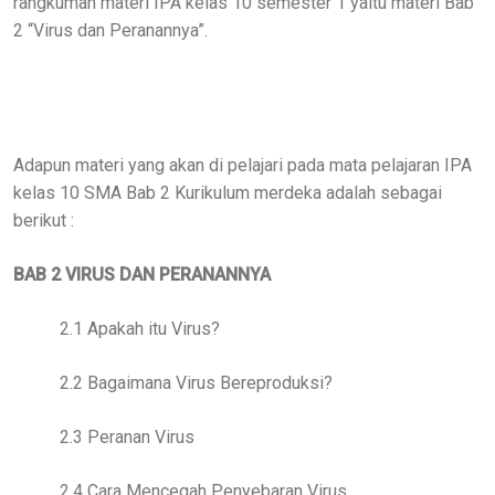
rangkuman materi IPA kelas 10 semester 1 yaitu materi Bab
2 “Virus dan Peranannya”.
Adapun materi yang akan di pelajari pada mata pelajaran IPA
kelas 10 SMA Bab 2 Kurikulum merdeka adalah sebagai
berikut :
BAB 2 VIRUS DAN PERANANNYA
2.1 Apakah itu Virus?
2.2 Bagaimana Virus Bereproduksi?
2.3 Peranan Virus
2.4 Cara Mencegah Penyebaran Virus