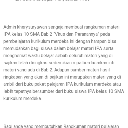
Admin kherysuryawan sengaja membuat rangkuman materi
IPA kelas 10 SMA Bab 2 “Virus dan Peranannya” pada
pembelajaran kurikulum merdeka ini dengan harapan bisa
memudahkan bagi siswa dalam belajar materi IPA serta
menghemat waktu belajar sebab seluruh materi yang di
sajikan telah diringkas sedemikian rupa berdasarkan inti
materi yang ada di Bab 2. Adapun sumber materi hasil
ringkasan yang akan di sajikan ini merupakan materi yang di
ambil dari buku paket pelajaran IPA kurikulum merdeka atau
lebih tepatnya bersumber dari buku siswa IPA kelas 10 SMA
kurikulum merdeka.
Bagi anda yang membutuhkan Rangkuman materi pelajaran