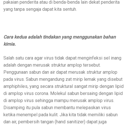
pakaian penderita atau di benda-benda lain dekat penderita
yang tanpa sengaja dapat kita sentuh.
Cara kedua adalah tindakan yang menggunakan bahan
kimia.
Salah satu cara agar virus tidak dapat menginfeksi sel inang
adalah dengan merusak struktur amplop tersebut.
Penggunaan sabun dan air dapat merusak struktur amplop
pada virus. Sabun mengandung zat mirip lemak yang disebut
amphiphiles, yang secara struktural sangat mirip dengan lipid
di amplop virus corona. Molekul sabun bersaing dengan lipid
di amplop virus sehingga mampu merusak amplop virus.
Disamping itu pula sabun membantu melepaskan virus
ketika menempel pada kulit. Jika kita tidak memiliki sabun
dan air, pembersih tangan (hand sanitizer) dapat juga