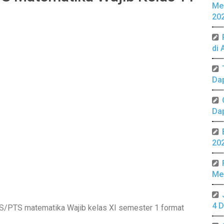
Me
20
di 
Da
Da
20
Mer
4 D
/PTS matematika Wajib kelas XI semester 1 format