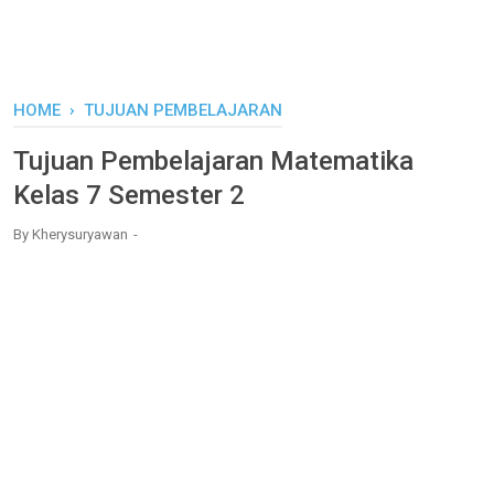
HOME
›
TUJUAN PEMBELAJARAN
Tujuan Pembelajaran Matematika
Kelas 7 Semester 2
By
Kherysuryawan