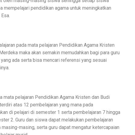
ut oleh masing-masing siswa sehingga setiap siswa
ya mempelajari pendidikan agama untuk meningkatkan
 Esa.
lajaran pada mata pelajaran Pendidikan Agama Kristen
m Merdeka maka akan semakin memudahkan bagi para guru
 yang ada serta bisa mencari referensi yang sesuai
inya.
ada mata pelajaran Pendidikan Agama Kristen dan Budi
terdiri atas 12 pembelajaran yang mana pada
kan di pelajari di semester 1 serta pembelajaran 7 hingga
ester 2. Guru dan siswa dapat melakukan pembelajaran
h masing-masing, serta guru dapat mengatur ketercapaian
elajar murid.