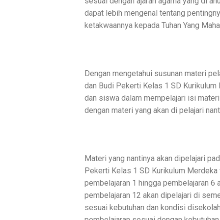
sesuai dengan ajaran agama yang di an
dapat lebih mengenal tentang pentingn
ketakwaannya kepada Tuhan Yang Maha
Dengan mengetahui susunan materi pela
dan Budi Pekerti Kelas 1 SD Kurikulu
dan siswa dalam mempelajari isi materi
dengan materi yang akan di pelajari nant
Materi yang nantinya akan dipelajari p
Pekerti Kelas 1 SD Kurikulum Merdeka 
pembelajaran 1 hingga pembelajaran 6 a
pembelajaran 12 akan dipelajari di sem
sesuai kebutuhan dan kondisi disekola
pembelajaran sesuai dengan kebutuhan b