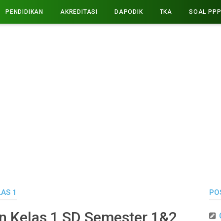
PENDIDIKAN
AKREDITASI
DAPODIK
TKA
SOAL PP
LAS 1
PO
n Kelas 1 SD Semester 1&2