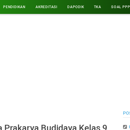
PENDIDIKAN
AKREDITASI
DAPODIK
TKA
SOAL PP
PO
 Prakarya Budidaya Kelas 9