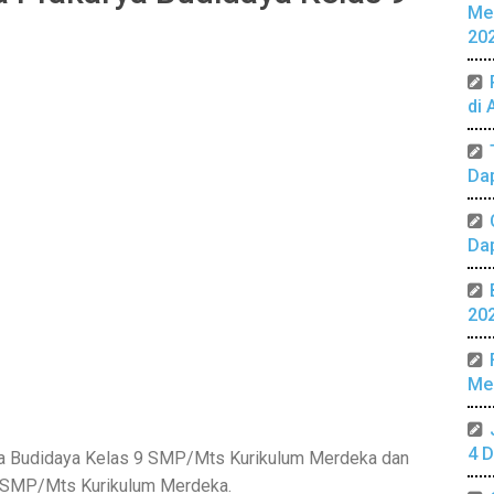
Me
20
di 
Da
Da
20
Mer
4 D
a Budidaya Kelas 9 SMP/Mts Kurikulum Merdeka dan
9 SMP/Mts Kurikulum Merdeka.