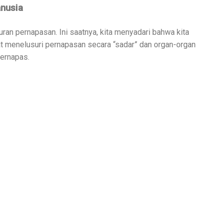
nusia
luran pernapasan. Ini saatnya, kita menyadari bahwa kita
at menelusuri pernapasan secara “sadar” dan organ-organ
bernapas.