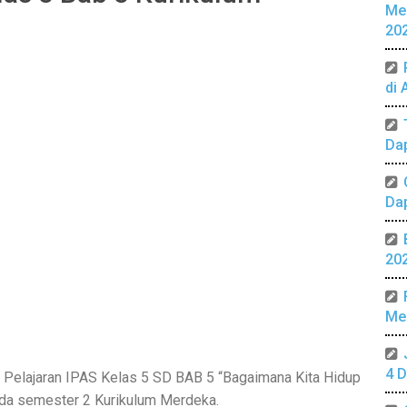
Me
2
20
di 
Da
Da
20
Mer
4 D
Pelajaran IPAS Kelas 5 SD BAB 5 “Bagaimana Kita Hidup
pada semester 2 Kurikulum Merdeka.