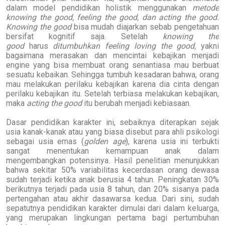
dalam model pendidikan holistik menggunakan
metode
knowing the good, feeling the good, dan acting the good.
Knowing the good
bisa mudah diajarkan sebab pengetahuan
bersifat kognitif saja. Setelah
knowing the
good
harus
ditumbuhkan feeling loving the good,
yakni
bagaimana merasakan dan mencintai kebajikan menjadi
engine yang bisa membuat orang senantiasa mau berbuat
sesuatu kebaikan. Sehingga tumbuh kesadaran bahwa, orang
mau melakukan perilaku kebajikan karena dia cinta dengan
perilaku kebajikan itu. Setelah terbiasa melakukan kebajikan,
maka
acting the good
itu berubah menjadi kebiasaan.
Dasar pendidikan karakter ini, sebaiknya diterapkan sejak
usia kanak-kanak atau yang biasa disebut para ahli psikologi
sebagai usia emas (
golden age
), karena usia ini terbukti
sangat menentukan kemampuan anak dalam
mengembangkan potensinya. Hasil penelitian menunjukkan
bahwa sekitar 50% variabilitas kecerdasan orang dewasa
sudah terjadi ketika anak berusia 4 tahun. Peningkatan 30%
berikutnya terjadi pada usia 8 tahun, dan 20% sisanya pada
pertengahan atau akhir dasawarsa kedua. Dari sini, sudah
sepatutnya pendidikan karakter dimulai dari dalam keluarga,
yang merupakan lingkungan pertama bagi pertumbuhan