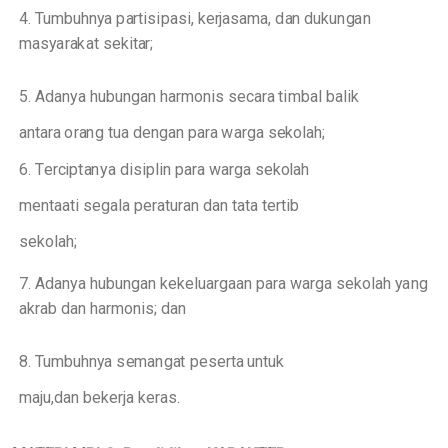
4. Tumbuh
n
y
a
p
a
rtis
i
p
a
si, ke
r
jas
a
ma,
d
a
n duku
n
g
a
n
ma
s
y
a
r
a
k
a
t sekit
a
r;
5. Ad
a
n
y
a
hubu
n
g
a
n
h
a
r
mon
i
s se
ca
ra
t
i
mbal b
a
l
i
k
a
nta
r
a
o
r
a
n
g
tua
d
e
n
g
a
n p
a
ra
w
a
r
g
a s
e
kolah;
6. T
e
r
c
ip
t
a
n
y
a
dis
i
pl
i
n p
a
ra
w
ar
g
a
sek
o
lah
m
e
nta
a
t
i se
g
a
l
a
p
e
r
a
tur
a
n
d
a
n ta
t
a
te
r
t
i
b
s
e
kolah;
7. Ad
a
n
y
a
hubu
n
g
a
n
k
e
k
e
lua
r
g
a
a
n p
a
r
a
w
ar
g
a
se
k
olah
y
a
n
g
a
k
r
a
b d
a
n
h
ar
mon
i
s; dan
8. Tumbuh
n
y
a
s
e
ma
n
g
a
t
p
e
s
e
rta
untuk
m
a
ju,dan
b
e
k
e
rja
k
e
r
a
s.