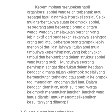
K
e
p
e
m
i
m
p
i
nan
m
er
u
p
a
k
an
h
a
s
i
l
or
g
a
n
i
s
a
si
so
s
i
a
l
y
a
ng
t
el
a
h
t
e
r
b
e
n
t
uk
a
t
au
se
b
ag
a
i
h
a
s
i
l
d
i
n
a
m
i
k
a
i
n
t
era
k
si
so
s
i
a
l
.
S
e
j
a
k
mu
l
a
t
er
b
ent
u
k
nya
s
u
a
t
u
k
el
o
m
p
ok
s
o
sial,
s
e
seora
n
g
a
t
au
b
e
b
er
a
p
a
o
ra
n
g
d
i
an
t
ara
war
g
a
-
war
g
anya
mel
a
k
u
k
a
n
p
er
a
nan
y
a
n
g
l
e
bi
h
a
k
ti
f
d
ari
p
a
d
a
r
e
k
a
n
-r
e
k
anny
a
,
se
hi
n
g
g
a
o
rang
t
ad
i
a
t
au
b
e
b
er
a
p
a
o
ra
n
g
t
am
p
a
k
l
e
b
i
h
m
enonjol
d
a
r
i
lai
n
-lain
n
y
a
.
I
t
ulah
as
a
l
mu
l
a
t
i
m
b
u
l
nya
k
e
p
e
m
i
m
p
i
nan,
y
a
ng
k
e
b
a
nya
k
a
n
t
i
m
b
u
l
d
a
n
b
e
r
k
e
m
b
a
ng
d
a
l
am
s
t
r
u
k
t
ur
s
o
sial
y
a
ng
k
ura
n
g
s
t
a
b
i
l
.
M
u
nculnya
seor
a
ng
p
e
m
i
m
pi
n
s
a
n
g
at
di
p
erl
u
k
a
n
d
a
l
am
k
ea
d
a
a
n
-
k
ea
d
a
a
n
d
i
mana
t
ujuan
k
el
o
m
p
o
k
s
osial
y
a
ng
b
ersa
n
g
k
u
t
an
t
er
h
a
l
ang
a
t
au
a
p
a
b
i
la
k
el
o
m
p
o
k
t
a
d
i
m
en
g
a
l
a
m
i
an
c
a
man
d
ari
l
u
a
r
.
Dalam
k
ea
d
a
a
n
d
e
m
i
ki
a
n,
a
gak
s
u
l
i
t
b
a
g
i
wa
r
ga
k
el
o
m
p
o
k
me
n
e
n
t
u
k
an
l
an
g
k
a
h
-lan
g
k
ah
y
a
ng
h
ar
u
s
d
i
a
m
bi
l
un
t
u
k
me
n
g
a
t
a
s
i
k
esul
i
t
a
n
-
k
esul
i
t
an
ya
n
g
di
h
a
d
a
p
i
.