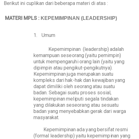
Berikut ini cuplikan dari beberapa materi di atas :
MATERI MPLS :
KE
P
EM
I
M
PI
N
AN (LE
A
DE
R
SH
I
P
)
1
.
Umum
K
e
p
e
m
i
m
p
i
nan
(lea
d
ers
h
i
p
)
a
d
a
l
ah
k
e
ma
m
p
uan
ses
e
orang
(
y
a
i
t
u
p
e
m
i
m
p
i
n)
u
n
t
uk me
m
p
e
n
garu
h
i
ora
n
g
lain
(
y
a
i
t
u
y
a
ng
di
p
i
m
p
i
n
a
t
au
p
en
g
i
k
u
t
-
p
en
gi
k
u
t
nya).
K
e
p
em
i
m
p
i
nan
j
u
ga meru
p
a
k
an
sua
t
u
k
o
m
p
le
k
s
d
ari
h
a
k
-
h
a
k
d
an
k
e
waj
i
b
a
n
yang
d
a
p
at
d
i
m
i
l
i
k
i
ol
e
h
s
eor
a
ng
a
t
au
s
u
a
t
u
b
a
d
an.
S
e
b
ag
a
i
s
u
a
t
u
p
ro
s
e
s
sosial,
k
e
p
e
m
i
m
pi
nan
me
l
ip
u
t
i
s
e
g
a
l
a
t
i
n
d
a
k
an
ya
n
g
d
i
la
k
u
k
a
n
seseor
a
ng a
t
au
ses
u
a
t
u
b
a
d
an
yang
m
eny
e
b
a
b
k
an
g
e
r
a
k
d
ari
wa
r
ga
masyar
a
k
a
t
.
K
e
p
e
m
i
m
p
i
nan
a
d
a
y
ang
b
ers
i
fat
r
es
m
i
(formal
l
ea
d
ers
h
ip
)
y
a
i
t
u
k
e
p
em
i
m
p
i
nan
y
a
n
g