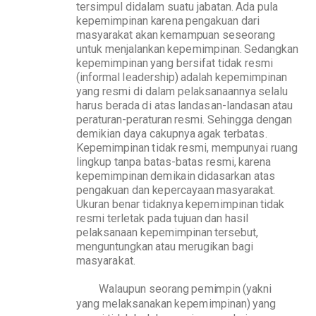
t
ers
i
m
p
ul
d
i
d
a
l
am
s
u
a
t
u
ja
b
a
t
a
n
.
Ad
a
p
ula
k
e
p
e
m
i
m
p
i
nan
k
ar
en
a
p
e
n
ga
k
uan
d
ari
mas
y
ar
ak
at
a
k
an
k
em
a
m
p
uan seseorang
u
n
t
uk
m
en
j
a
l
a
n
k
an
k
e
p
e
m
i
m
p
i
nan.
S
edan
g
k
an
k
e
p
e
m
i
m
pi
n
a
n
yang
b
e
rsifat
t
i
d
ak
r
es
m
i
(
i
nform
a
l
l
ea
d
ers
h
i
p
)
a
d
a
l
ah
k
e
p
e
m
i
m
p
i
nan
y
a
ng
r
e
s
mi
d
i
d
a
l
am
p
el
a
k
s
a
naa
n
n
y
a
s
el
a
lu
h
ar
u
s
b
era
d
a
d
i a
t
as
lan
d
a
s
a
n
-lan
d
a
s
an
a
t
au
p
era
t
ura
n
-
p
era
t
uran
re
s
m
i
.
S
e
h
i
n
g
ga
d
en
g
a
n
d
e
m
i
k
i
an
d
a
y
a
c
a
k
u
p
nya
a
gak
t
er
b
a
t
a
s
.
K
e
p
e
m
i
m
p
i
nan
tid
ak
res
m
i
,
m
e
m
p
uny
a
i
ru
a
ng
l
i
n
g
k
u
p
t
a
n
p
a
b
a
t
a
s
-
b
a
t
as
resm
i
,
k
arena
k
e
p
e
m
i
m
pi
n
a
n
d
e
m
ik
a
i
n
did
a
s
ar
k
an
a
t
as
p
en
g
a
k
uan
d
an
k
e
p
erc
a
y
a
an
mas
y
ar
a
k
a
t
.
U
k
ur
a
n
b
enar
t
i
d
a
k
nya
k
e
p
e
m
i
m
pi
n
a
n
t
i
d
ak
re
s
mi
t
erle
t
a
k
p
a
d
a
t
ujuan
d
an
hasil
p
el
a
k
s
a
naan
k
e
p
e
m
i
m
p
i
nan
t
er
s
e
b
u
t
,
me
n
g
u
n
t
un
g
k
an
a
t
au
m
e
rug
ik
a
n
b
agi
mas
y
a
r
a
k
a
t
.
Wa
l
a
u
p
un
seor
a
ng
p
e
m
i
m
p
i
n
(y
a
k
ni
y
a
ng
m
el
a
k
s
ana
k
an
k
e
p
e
m
i
m
p
i
nan)
y
a
ng