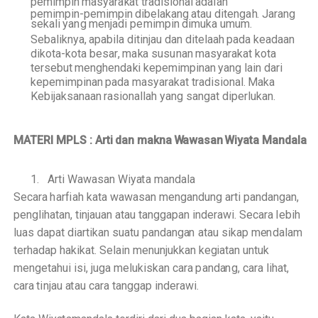
p
e
m
i
m
pi
n
mas
y
ar
a
k
at
t
ra
d
i
sional
a
d
a
l
ah
p
e
m
i
m
pi
n
-
p
e
m
i
m
p
i
n
di
b
e
l
a
k
ang
a
t
au
d
i
t
en
g
a
h
.
J
a
ra
n
g
se
k
a
l
i
y
a
n
g
m
e
n
j
a
d
i
p
e
m
i
m
p
i
n
d
i
m
u
k
a
u
m
u
m.
S
e
b
a
li
k
nya,
a
p
a
bi
la
d
i
t
i
n
j
au
d
an
d
i
t
el
a
ah
p
a
d
a
k
ea
d
a
a
n
d
ik
o
t
a
-
k
o
t
a
b
esa
r
,
m
a
k
a
s
u
s
u
nan
mas
y
ar
a
k
at
k
o
t
a
t
erse
b
ut
m
en
g
h
end
a
k
i
k
e
p
e
m
i
m
p
i
nan
y
a
n
g
lain
d
a
r
i
k
e
p
e
m
i
m
pi
n
a
n
p
a
d
a
mas
y
ar
a
k
at
t
ra
d
i
siona
l
.
M
a
k
a
K
e
b
i
ja
k
s
a
na
a
n
rasi
o
na
l
lah
y
a
ng
s
a
n
g
at
d
i
p
erl
u
k
a
n
.
MATERI MPLS : Arti
d
a
n
m
a
kna
W
aw
a
s
a
n
W
i
y
a
t
a
Mand
a
la
1. A
r
ti
W
a
w
a
s
a
n
W
i
y
a
t
a
mand
a
la
S
eca
ra
h
a
r
f
i
a
h k
a
ta
w
a
w
a
s
a
n me
n
g
a
ndu
n
g
a
rti p
a
nd
a
ng
a
n,
p
e
n
g
l
i
h
a
tan, ti
n
jau
a
n
a
tau t
a
n
gg
a
p
a
n inde
ra
wi.
S
e
c
a
ra
l
e
bih
l
u
a
s da
pa
t d
i
a
rtikan
s
u
a
tu pand
a
n
g
a
n
a
tau sikap m
e
n
d
a
lam
te
r
h
a
d
a
p h
a
kikat.
S
e
lain menunjukk
a
n k
e
g
iat
a
n untuk
m
e
n
g
e
tahui isi,
j
u
g
a
melukisk
a
n
ca
ra
p
a
nd
a
n
g
,
ca
r
a l
i
h
a
t,
c
a
ra
t
i
njau
a
t
a
u
c
ar
a
ta
n
g
g
a
p inde
r
a
wi.