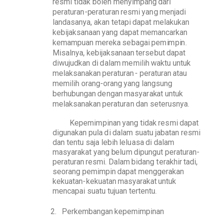
re
s
mi
t
i
d
a
k
b
oleh me
n
y
i
m
p
a
ng
d
a
r
i
p
era
t
ur
a
n
-
p
era
t
ur
a
n
res
m
i
y
a
n
g
m
e
n
j
a
d
i
lan
d
a
s
any
a
,
a
k
a
n
t
etapi
d
a
p
at
mel
a
k
u
k
an
k
e
bi
j
a
k
s
a
naan
y
a
ng
d
a
p
at
me
m
an
c
a
r
k
an
k
e
ma
m
p
uan
mer
e
k
a
s
e
b
ag
a
i
p
e
m
i
m
pi
n
.
M
i
s
a
lnya,
k
e
bi
j
a
k
s
a
naan
t
ers
e
b
ut
d
a
p
at
d
i
wuju
d
k
a
n
d
i
d
a
l
am
m
e
m
i
l
i
h
w
a
k
t
u
un
t
uk
mela
k
s
a
na
k
an
p
era
t
uran
-
p
era
t
uran
a
t
au
m
e
m
i
l
i
h
or
a
n
g
-ora
n
g
y
a
ng
l
a
n
g
s
u
n
g
b
e
r
h
u
b
u
n
gan
d
e
n
g
an
mas
y
a
r
a
k
at
un
t
uk
mela
k
s
a
n
a
k
an
p
era
t
ur
a
n
d
an
seteru
s
ny
a
.
K
e
p
e
m
i
m
p
i
nan
y
a
n
g
t
i
d
ak
re
s
mi
d
a
p
at
d
i
gun
a
k
a
n
p
ula
d
i
d
a
l
am
s
u
a
t
u
ja
b
a
t
an
res
m
i
d
an
t
entu
s
a
ja le
b
i
h
lel
u
a
s
a
d
i
d
a
l
am
mas
y
ar
a
k
at
y
a
ng
b
el
u
m
d
i
p
un
g
u
t
p
era
t
ura
n
-
p
era
t
uran
res
m
i
.
Dal
a
m
b
i
d
ang
t
era
k
h
i
r
t
a
di
,
seora
n
g
p
em
i
m
p
i
n
d
apat
me
n
g
g
e
r
a
k
an
k
e
k
ua
t
a
n
-
k
e
k
ua
t
an
mas
y
ar
a
k
at
un
t
uk
me
n
c
a
p
ai s
u
a
t
u
t
ujuan
t
erten
t
u.
2
.
P
er
k
e
m
b
ang
a
n
k
e
p
e
m
i
m
p
i
nan