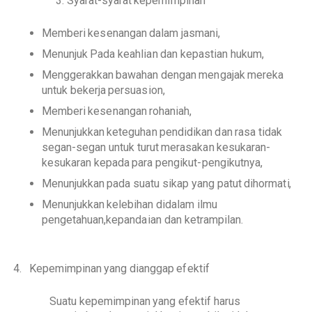
3.
S
y
a
r
a
t
-s
y
ar
a
t
k
e
p
e
m
i
m
pi
n
a
n
Mem
b
eri
k
e
s
ena
n
gan
d
a
l
am
jasma
n
i
,
Menunjuk P
a
d
a
k
eah
l
i
a
n
d
an
k
e
p
a
st
i
a
n
h
u
k
um,
Meng
g
e
ra
k
k
an
b
aw
a
h
an
d
en
g
an
me
n
ga
j
a
k
m
e
re
k
a
un
t
uk
b
e
k
er
j
a
p
ers
u
a
s
i
on,
Mem
b
eri
k
es
e
nang
a
n
r
o
h
ani
a
h
,
Menunju
k
k
an
k
et
e
gu
h
a
n
p
en
d
i
di
k
an
d
an
rasa
t
i
d
ak
seg
a
n
-s
e
gan
un
t
uk
t
urut
merasa
k
a
n
k
esu
k
ar
an
-
k
es
u
k
ar
a
n
k
e
p
a
d
a
para
p
e
n
g
ik
u
t
-
p
e
n
g
i
k
u
t
nya,
Menunju
kk
a
n
p
a
d
a
s
ua
t
u
si
k
a
p
y
a
n
g
p
a
t
ut
di
h
orm
a
t
i
,
Menunju
k
k
an
k
el
e
b
i
h
an
d
i
d
a
l
am
i
lmu
p
e
n
g
e
t
ahu
a
n
,k
e
p
an
d
a
i
an
d
an
k
etra
m
pi
l
an.
4.
K
e
p
em
i
m
pi
n
a
n
yang
di
ang
g
a
p
e
f
e
k
t
i
f
S
ua
t
u
k
e
p
e
m
i
m
p
i
nan
y
a
n
g
efe
k
t
i
f
h
ar
u
s