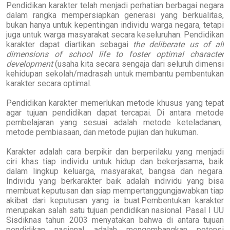
Pendidikan karakter telah menjadi perhatian berbagai negara
dalam rangka mempersiapkan generasi yang berkualitas,
bukan hanya untuk kepentingan individu warga negara, tetapi
juga untuk warga masyarakat secara keseluruhan. Pendidikan
karakter dapat diartikan sebagai
the deliberate us of all
dimensions of school life to foster optimal character
development
(usaha kita secara sengaja dari seluruh dimensi
kehidupan sekolah/madrasah untuk membantu pembentukan
karakter secara optimal.
Pendidikan karakter memerlukan metode khusus yang tepat
agar tujuan pendidikan dapat tercapai. Di antara metode
pembelajaran yang sesuai adalah metode keteladanan,
metode pembiasaan, dan metode pujian dan hukuman.
Karakter adalah cara berpikir dan berperilaku yang menjadi
ciri khas tiap individu untuk hidup dan bekerjasama, baik
dalam lingkup keluarga, masyarakat, bangsa dan negara.
Individu yang berkarakter baik adalah individu yang bisa
membuat keputusan dan siap mempertanggungjawabkan tiap
akibat dari keputusan yang ia buat.Pembentukan karakter
merupakan salah satu tujuan pendidikan nasional. Pasal I UU
Sisdiknas tahun 2003 menyatakan bahwa di antara tujuan
pendidikan nasional adalah mengembangkan potensi