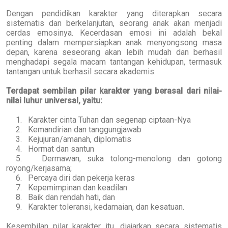
Dengan pendidikan karakter yang diterapkan secara
sistematis dan berkelanjutan, seorang anak akan menjadi
cerdas emosinya. Kecerdasan emosi ini adalah bekal
penting dalam mempersiapkan anak menyongsong masa
depan, karena seseorang akan lebih mudah dan berhasil
menghadapi segala macam tantangan kehidupan, termasuk
tantangan untuk berhasil secara akademis.
Terdapat sembilan pilar karakter yang berasal dari nilai-
nilai luhur universal, yaitu:
1.
Karakter cinta Tuhan dan segenap ciptaan-Nya
2.
Kemandirian dan tanggungjawab
3.
Kejujuran/amanah, diplomatis
4.
Hormat dan santun
5.
Dermawan, suka tolong-menolong dan gotong
royong/kerjasama;
6.
Percaya diri dan pekerja keras
7.
Kepemimpinan dan keadilan
8.
Baik dan rendah hati, dan
9.
Karakter toleransi, kedamaian, dan kesatuan.
Kesembilan pilar karakter itu, diajarkan secara sistematis