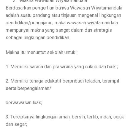
2. Mak
n
a
W
a
w
a
s
a
n
W
i
y
a
t
a
mand
a
la
B
e
r
d
a
s
a
r
k
a
n p
e
n
g
e
rtian
b
a
hwa
W
a
w
a
s
a
n
W
i
y
a
ta
m
a
nd
a
la
ad
a
lah su
a
tu pan
d
a
ng
a
tau tin
j
a
u
a
n meng
e
n
a
i
l
in
g
ku
n
g
a
n
p
e
ndid
i
k
a
n/peng
a
ja
ra
n,
m
a
ka
w
a
w
a
s
a
n w
i
y
a
t
a
man
d
a
la
m
e
mpu
n
y
a
i
m
a
kna
y
a
n
g
s
a
n
g
a
t dal
a
m
d
a
n str
a
t
e
g
is
s
e
b
a
g
a
i
l
in
g
ku
n
g
a
n p
e
ndid
i
k
a
n.
M
a
kna
i
t
u
menuntut sekol
a
h untuk :
1. M
e
m
i
l
i
ki sa
ra
na
d
a
n
p
r
a
s
a
r
a
na
y
a
n
g
c
ukup d
a
n
b
a
ik ;
2. M
e
m
i
l
i
ki
t
e
n
a
g
a
e
duk
a
t
i
f b
e
rp
r
ibadi tel
a
d
a
n, te
r
a
mp
i
l
se
r
ta b
e
r
p
e
n
g
a
la
m
a
n/
b
e
r
w
a
w
a
s
a
n luas;
3. T
e
r
c
ip
t
a
n
y
a
l
i
n
g
ku
n
g
a
n
a
man, b
e
rsih, te
r
t
i
b, i
n
d
a
h, sejuk
d
a
n s
e
g
a
r;