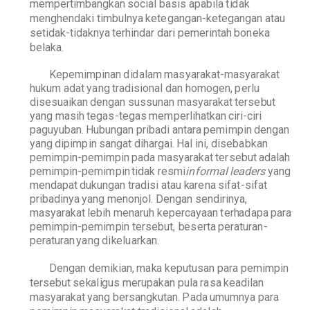
m
e
m
p
e
r
t
i
m
b
a
n
gk
a
n
s
oc
i
al
b
a
s
i
s
a
p
a
b
i
la
t
i
d
ak
m
en
g
h
end
a
k
i
t
i
m
b
ulnya
k
et
e
ga
n
ga
n-
k
et
e
gan
g
an
a
t
au
s
et
i
d
a
k
-
t
i
d
a
k
n
ya
t
er
hi
n
d
ar
d
ari
p
e
m
er
i
n
t
a
h
b
o
n
e
k
a
b
el
a
k
a.
K
e
p
e
m
i
m
p
i
nan
d
i
d
a
l
am
m
a
s
y
a
ra
k
a
t
-mas
y
ar
a
k
at
h
u
k
u
m
a
d
at
y
a
ng
t
ra
d
i
s
i
onal
d
a
n
h
om
o
g
e
n
,
p
erlu
d
i
ses
uai
k
an
d
e
n
gan
sussu
n
an
ma
s
y
a
r
a
k
at
t
ers
e
b
ut
y
a
n
g
mas
i
h
t
e
g
a
s
-
t
e
g
as
me
m
p
e
rli
h
a
t
k
a
n
c
i
r
i
-
c
i
ri
p
aguy
u
b
an.
H
u
b
u
n
gan
p
r
ib
a
d
i
an
t
ara
p
em
i
m
p
i
n
d
e
n
g
a
n
yang
di
p
i
m
p
i
n
sa
n
gat
dih
arga
i
.
H
al
i
n
i
,
d
i
se
b
a
b
k
an
p
e
m
i
m
pi
n
-
p
em
i
m
p
i
n
p
a
d
a
ma
s
y
a
r
a
k
at
t
e
r
se
b
ut
a
d
a
l
ah
p
e
m
i
m
pi
n
-
p
e
m
i
m
p
i
n
t
i
d
ak resm
i
i
n
f
o
r
m
a
l
l
e
a
de
r
s
y
a
n
g
me
n
d
a
p
at
d
u
k
u
n
gan
tr
adi
si
a
t
au
k
ar
e
na
s
i
fa
t
-
s
i
fat
p
r
i
b
a
d
i
nya
y
a
ng
me
n
o
n
jol. D
e
n
g
a
n
sen
d
i
r
i
ny
a
,
mas
y
a
r
a
k
at
le
b
i
h
me
n
ar
u
h
k
e
p
er
c
a
y
a
a
n
t
er
h
a
d
a
p
a
para
p
e
m
i
m
p
i
n
-
p
e
m
i
m
pi
n
t
erse
b
u
t
,
b
e
s
erta
p
era
t
ura
n
-
p
era
t
uran
y
a
ng
di
k
el
u
a
r
k
a
n.
D
e
n
g
a
n
d
e
m
i
k
i
an,
m
a
k
a
k
e
p
u
t
us
a
n
p
ara
p
e
m
i
m
p
i
n
t
e
r
se
b
ut
s
e
k
a
l
i
gus
mer
u
p
a
k
an
p
ula
r
a
sa
k
ea
d
i
lan
mas
y
ar
a
k
at
y
a
n
g
b
ersa
n
gku
t
an.
P
a
d
a
u
mumnya
p
ara