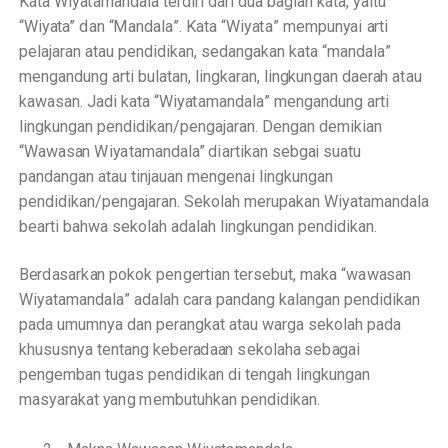
K
a
ta
W
i
y
a
t
a
mand
a
la t
e
r
d
iri d
a
ri dua
b
a
g
ian
k
a
ta,
y
a
i
t
u
“
W
i
y
a
ta”
d
a
n
“
M
a
n
d
a
la
”
.
K
a
ta
“
W
i
y
a
t
a
” mempu
n
y
a
i
a
rti
p
e
laj
a
r
a
n
a
tau
p
e
ndid
i
k
a
n, se
d
a
n
g
a
k
a
n k
a
ta
“
mand
a
l
a
”
m
e
n
g
a
ndu
n
g
a
rti bul
a
tan, l
i
n
g
k
a
r
a
n, l
i
n
g
ku
n
g
a
n d
a
e
r
a
h
a
t
a
u
k
a
w
a
s
a
n.
J
a
di kata
“
W
i
y
a
t
a
mand
a
l
a
”
m
e
n
g
a
ndu
n
g
a
rti
l
i
n
g
ku
n
g
a
n p
e
ndid
i
k
a
n/
p
e
ng
a
ja
r
a
n. D
e
n
g
a
n d
e
m
i
kian
“
W
a
w
a
s
a
n
W
i
y
a
ta
m
a
nd
a
la”
d
i
a
rtikan s
e
bg
a
i suatu
pa
n
d
a
n
g
a
n
a
tau tin
j
a
u
a
n me
n
g
e
n
a
i
l
i
n
g
ku
n
g
a
n
p
e
ndid
i
k
a
n/pe
n
g
a
j
a
r
a
n.
S
e
kolah me
r
up
a
k
a
n
W
i
y
a
tam
a
n
d
a
la
b
e
a
rti b
a
hwa
s
e
kolah
a
d
a
lah li
n
g
ku
n
g
a
n p
e
nd
i
dikan.
B
e
r
d
a
s
a
r
k
a
n pokok p
e
n
g
e
rtian
te
r
s
e
but,
m
a
k
a
“
w
a
w
a
s
a
n
W
i
y
a
t
a
mand
a
l
a
”
a
d
a
lah
c
a
ra
p
a
n
d
a
n
g k
a
la
n
g
a
n p
e
ndid
i
k
a
n
p
a
d
a
umu
mn
y
a
d
a
n p
e
r
a
n
g
k
a
t at
a
u w
ar
g
a
sek
o
l
a
h p
a
da
khusus
n
y
a
tent
a
n
g k
e
b
e
r
a
d
aa
n
s
e
kolaha
se
b
a
g
a
i
pe
n
g
e
m
b
a
n tugas p
e
ndid
i
k
a
n di
t
e
n
g
a
h l
i
n
g
k
un
g
a
n
m
a
s
y
a
r
a
k
a
t
y
a
n
g
m
e
mbu
t
uhk
a
n p
e
n
d
id
i
k
a
n.