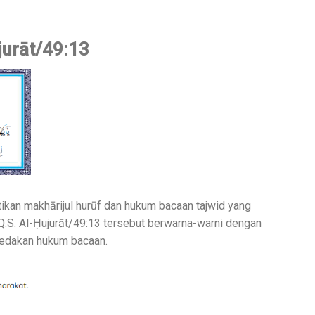
jurāt/49:13
tikan makhārijul hurūf dan hukum bacaan tajwid yang
 Q.S. Al-Ḥujurāt/49:13 tersebut berwarna-warni dengan
edakan hukum bacaan.