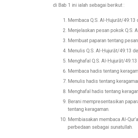
di Bab 1 ini ialah sebagai berikut :
Membaca Q.S. Al-Ḥujurāt/49:13 de
Menjelaskan pesan pokok Q.S. Al
Membuat paparan tentang pesan 
Menulis Q.S. Al-Ḥujurāt/49:13 de
Menghafal Q.S. Al-Ḥujurāt/49:13 
Membaca hadis tentang keragam
Menulis hadis tentang keragama
Menghafal hadis tentang keraga
Berani mempresentasikan papara
tentang keragaman.
Membiasakan membaca Al-Qur’an 
perbedaan sebagai sunatullah.