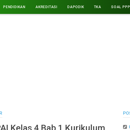
PENDIDIKAN
AKREDITASI
DAPODIK
TKA
SOAL PP
R
PO
I Kelas 4 Bab 1 Kurikulum