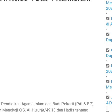
Me
20
di 
Da
Da
20
Mer
4 D
Pendidikan Agama Islam dan Budi Pekerti (PAI & BP)
n Mengkaji Q.S. Al-Ḥujurāt/49:13 dan Hadis tentang