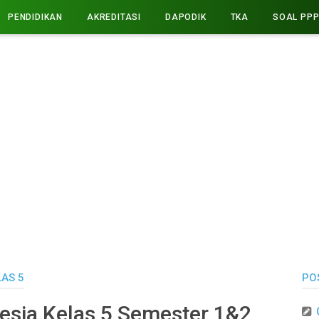
PENDIDIKAN
AKREDITASI
DAPODIK
TKA
SOAL PP
LAS 5
PO
esia Kelas 5 Semester 1&2