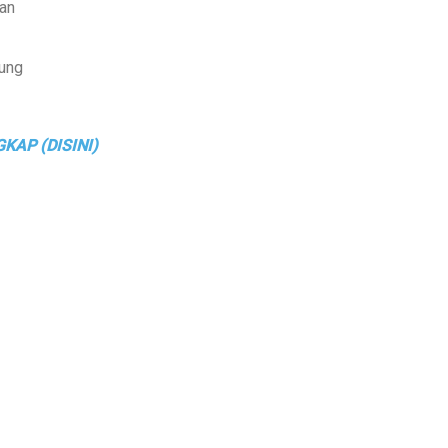
dan
sung
KAP (DISINI)