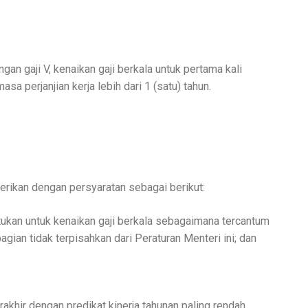
gan gaji V, kenaikan gaji berkala untuk pertama kali
a perjanjian kerja lebih dari 1 (satu) tahun.
berikan dengan persyaratan sebagai berikut:
tukan untuk kenaikan gaji berkala sebagaimana tercantum
ian tidak terpisahkan dari Peraturan Menteri ini; dan
terakhir dengan predikat kinerja tahunan paling rendah