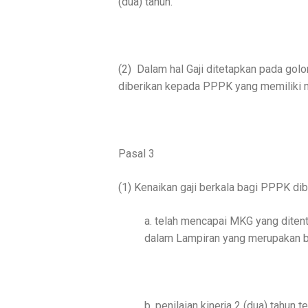
(dua) tahun.
(2)
Dalam hal Gaji ditetapkan pada golon
diberikan kepada PPPK yang memiliki mas
Pasal 3
(1) Kenaikan gaji berkala bagi PPPK di
a. telah mencapai MKG yang diten
dalam Lampiran yang merupakan bag
b. penilaian kinerja 2 (dua) tahun 