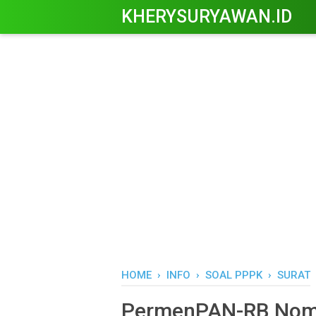
KHERYSURYAWAN.ID
HOME
›
INFO
›
SOAL PPPK
›
SURAT
PermenPAN-RB Nomo