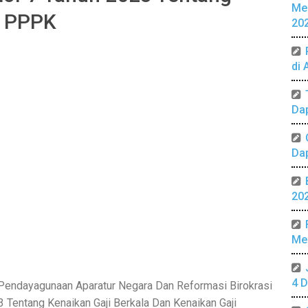
Me
a PPPK
20
di 
Da
Da
20
Mer
4 D
 Pendayagunaan Aparatur Negara Dan Reformasi Birokrasi
 Tentang Kenaikan Gaji Berkala Dan Kenaikan Gaji