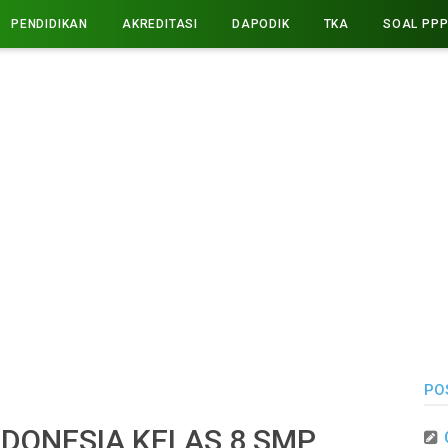
PENDIDIKAN
AKREDITASI
DAPODIK
TKA
SOAL PP
PO
NDONESIA KELAS 8 SMP