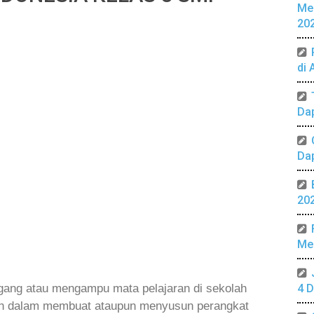
Me
20
di 
Da
Da
20
Mer
gang atau mengampu mata pelajaran di sekolah
4 D
an dalam membuat ataupun menyusun perangkat